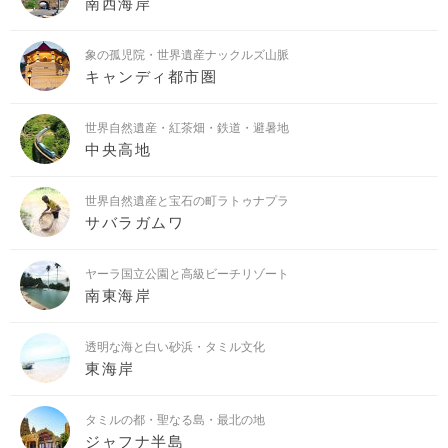
南西海岸
象の孤児院・世界遺産ナックルズ山脈
キャンディ都市圏
世界自然遺産・紅茶畑・鉄道・避暑地
中央高地
世界自然遺産と宝石の町ラトゥナプラ
サバラガムワ
ヤーラ国立公園と高級ビーチリゾート
南東海岸
透明な海と白い砂浜・タミル文化
東海岸
タミルの都・聖なる島・最北の地
ジャフナ半島