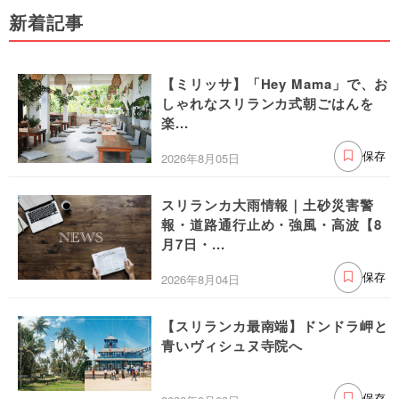
新着記事
【ミリッサ】「Hey Mama」で、お
しゃれなスリランカ式朝ごはんを
楽...
2026年8月05日
保存
スリランカ大雨情報｜土砂災害警
報・道路通行止め・強風・高波【8
月7日・...
2026年8月04日
保存
【スリランカ最南端】ドンドラ岬と
青いヴィシュヌ寺院へ
保存