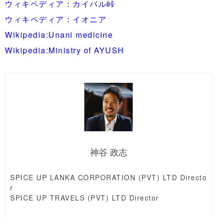
ウィキペディア：カイバル峠
ウィキペディア：イオニア
Wikipedia:Unani medicine
Wikipedia:Ministry of AYUSH
神谷 政志
SPICE UP LANKA CORPORATION (PVT) LTD Directo
r
SPICE UP TRAVELS (PVT) LTD Director