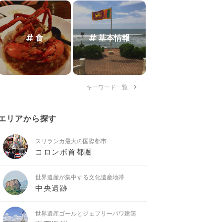
食
基本情報
キーワード一覧
エリアから探す
スリランカ最大の国際都市
コロンボ首都圏
世界遺産が集中する文化遺産地帯
中央遺跡
世界遺産ゴールとジェフリーバワ建築