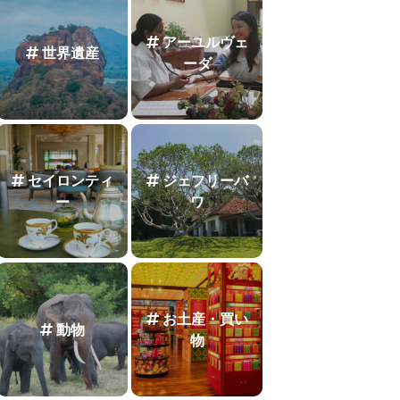
アーユルヴェ
世界遺産
ーダ
セイロンティ
ジェフリーバ
ー
ワ
お土産・買い
動物
物