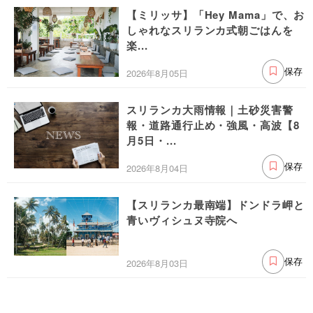
【ミリッサ】「Hey Mama」で、お
しゃれなスリランカ式朝ごはんを
楽...
2026年8月05日
保存
スリランカ大雨情報｜土砂災害警
報・道路通行止め・強風・高波【8
月5日・...
2026年8月04日
保存
【スリランカ最南端】ドンドラ岬と
青いヴィシュヌ寺院へ
2026年8月03日
保存