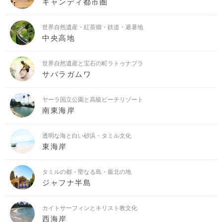
キャンディ都市圏
世界自然遺産・紅茶畑・鉄道・避暑地
中央高地
世界自然遺産と宝石の町ラトゥナプラ
サバラガムワ
ヤーラ国立公園と高級ビーチリゾート
南東海岸
透明な海と白い砂浜・タミル文化
東海岸
タミルの都・聖なる島・最北の地
ジャフナ半島
カイトサーフィンとキリスト教文化
西海岸