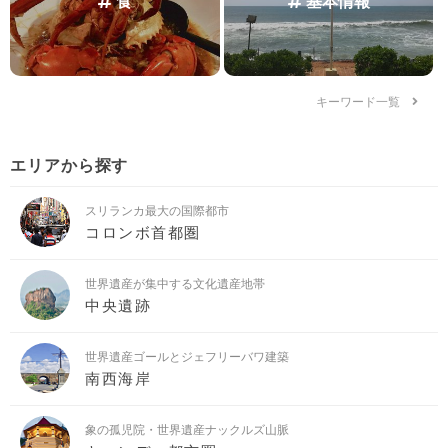
食
基本情報
キーワード一覧
エリアから探す
スリランカ最大の国際都市
コロンボ首都圏
世界遺産が集中する文化遺産地帯
中央遺跡
世界遺産ゴールとジェフリーバワ建築
南西海岸
象の孤児院・世界遺産ナックルズ山脈