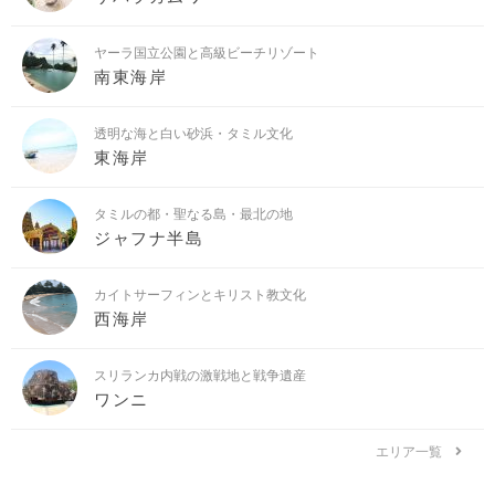
ヤーラ国立公園と高級ビーチリゾート
南東海岸
透明な海と白い砂浜・タミル文化
東海岸
タミルの都・聖なる島・最北の地
ジャフナ半島
カイトサーフィンとキリスト教文化
西海岸
スリランカ内戦の激戦地と戦争遺産
ワンニ
エリア一覧