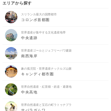
エリアから探す
スリランカ最大の国際都市
コロンボ首都圏
世界遺産が集中する文化遺産地帯
中央遺跡
世界遺産ゴールとジェフリーバワ建築
南西海岸
象の孤児院・世界遺産ナックルズ山脈
キャンディ都市圏
世界自然遺産・紅茶畑・鉄道・避暑地
中央高地
世界自然遺産と宝石の町ラトゥナプラ
サバラガムワ