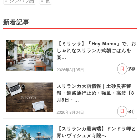
シンハラ語
食
新着記事
【ミリッサ】「Hey Mama」で、お
しゃれなスリランカ式朝ごはんを
楽...
2026年8月05日
保存
スリランカ大雨情報｜土砂災害警
報・道路通行止め・強風・高波【8
月8日・...
2026年8月04日
保存
【スリランカ最南端】ドンドラ岬と
青いヴィシュヌ寺院へ