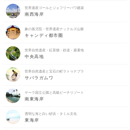
世界遺産ゴールとジェフリーバワ建築
南西海岸
象の孤児院・世界遺産ナックルズ山脈
キャンディ都市圏
世界自然遺産・紅茶畑・鉄道・避暑地
中央高地
世界自然遺産と宝石の町ラトゥナプラ
サバラガムワ
ヤーラ国立公園と高級ビーチリゾート
南東海岸
透明な海と白い砂浜・タミル文化
東海岸