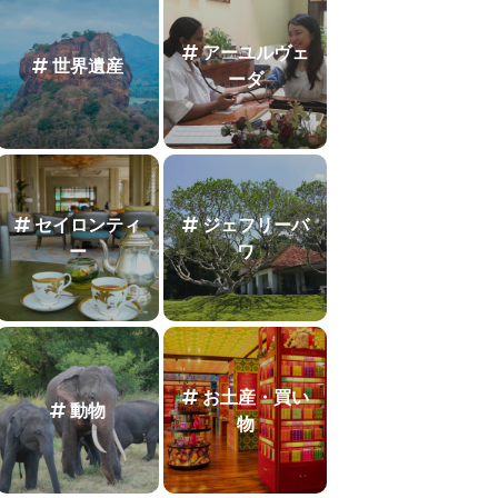
アーユルヴェ
世界遺産
ーダ
セイロンティ
ジェフリーバ
ー
ワ
お土産・買い
動物
物