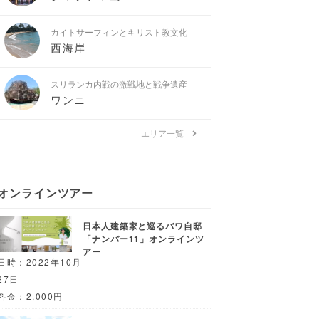
カイトサーフィンとキリスト教文化
西海岸
スリランカ内戦の激戦地と戦争遺産
ワンニ
エリア一覧
オンラインツアー
日本人建築家と巡るバワ自邸
「ナンバー11」オンラインツ
アー
日時：2022年10月
27日
料金：2,000円