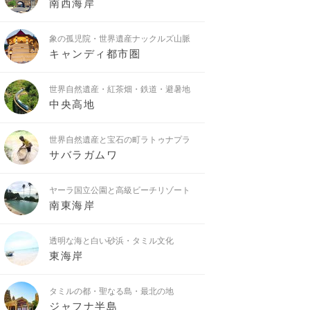
南西海岸
象の孤児院・世界遺産ナックルズ山脈
キャンディ都市圏
世界自然遺産・紅茶畑・鉄道・避暑地
中央高地
世界自然遺産と宝石の町ラトゥナプラ
サバラガムワ
ヤーラ国立公園と高級ビーチリゾート
南東海岸
透明な海と白い砂浜・タミル文化
東海岸
タミルの都・聖なる島・最北の地
ジャフナ半島