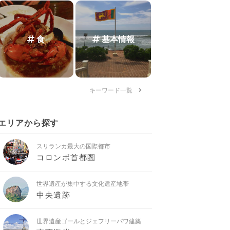
食
基本情報
キーワード一覧
エリアから探す
スリランカ最大の国際都市
コロンボ首都圏
世界遺産が集中する文化遺産地帯
中央遺跡
世界遺産ゴールとジェフリーバワ建築