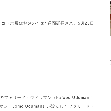
ったゴッホ展は好評のため1週間延長され、5月28日
ァリード・ウドゥマン（Fareed Uduman:1
ゥマン（Jomo Uduman）が設立したファリード・