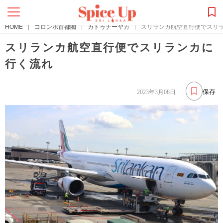
HOME
|
コロンボ首都圏
|
カトゥナーヤカ
|
スリランカ航空直行便でスリ
スリランカ航空直行便でスリランカに
行く流れ
保存
2023年3月08日