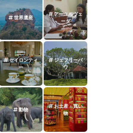
アーユルヴェ
世界遺産
ーダ
セイロンティ
ジェフリーバ
ー
ワ
お土産・買い
動物
物