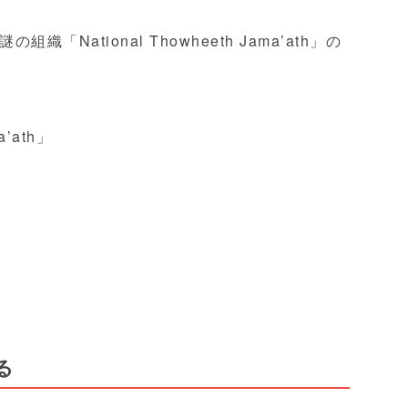
National Thowheeth Jama’ath」の
a’ath」
」
る