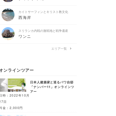
カイトサーフィンとキリスト教文化
西海岸
スリランカ内戦の激戦地と戦争遺産
ワンニ
エリア一覧
オンラインツアー
日本人建築家と巡るバワ自邸
「ナンバー11」オンラインツ
アー
日時：2022年10月
27日
料金：2,000円