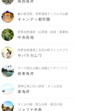
南西海岸
象の孤児院・世界遺産ナックルズ山脈
キャンディ都市圏
世界自然遺産・紅茶畑・鉄道・避暑地
中央高地
世界自然遺産と宝石の町ラトゥナプラ
サバラガムワ
ヤーラ国立公園と高級ビーチリゾート
南東海岸
透明な海と白い砂浜・タミル文化
東海岸
タミルの都・聖なる島・最北の地
ジャフナ半島