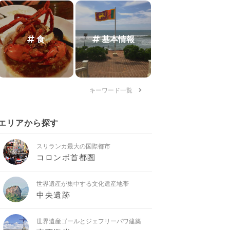
食
基本情報
キーワード一覧
エリアから探す
スリランカ最大の国際都市
コロンボ首都圏
世界遺産が集中する文化遺産地帯
中央遺跡
世界遺産ゴールとジェフリーバワ建築