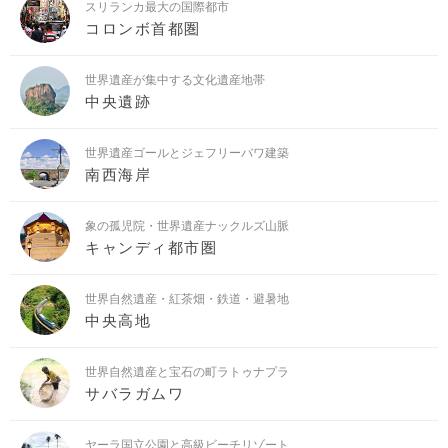
スリランカ最大の国際都市
コロンボ首都圏
世界遺産が集中する文化遺産地帯
中央遺跡
世界遺産ゴールとジェフリーバワ建築
南西海岸
象の孤児院・世界遺産ナックルズ山脈
キャンディ都市圏
世界自然遺産・紅茶畑・鉄道・避暑地
中央高地
世界自然遺産と宝石の町ラトゥナプラ
サバラガムワ
ヤーラ国立公園と高級ビーチリゾート