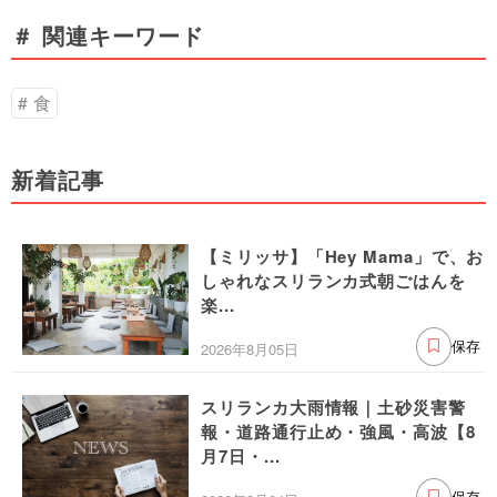
＃ 関連キーワード
食
新着記事
【ミリッサ】「Hey Mama」で、お
しゃれなスリランカ式朝ごはんを
楽...
2026年8月05日
保存
スリランカ大雨情報｜土砂災害警
報・道路通行止め・強風・高波【8
月7日・...