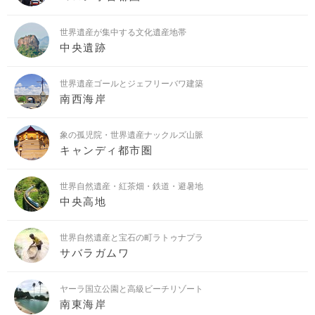
世界遺産が集中する文化遺産地帯
中央遺跡
世界遺産ゴールとジェフリーバワ建築
南西海岸
象の孤児院・世界遺産ナックルズ山脈
キャンディ都市圏
世界自然遺産・紅茶畑・鉄道・避暑地
中央高地
世界自然遺産と宝石の町ラトゥナプラ
サバラガムワ
ヤーラ国立公園と高級ビーチリゾート
南東海岸