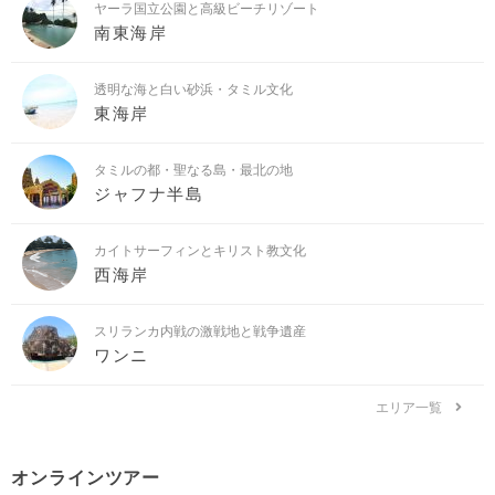
ヤーラ国立公園と高級ビーチリゾート
南東海岸
透明な海と白い砂浜・タミル文化
東海岸
タミルの都・聖なる島・最北の地
ジャフナ半島
カイトサーフィンとキリスト教文化
西海岸
スリランカ内戦の激戦地と戦争遺産
ワンニ
エリア一覧
オンラインツアー