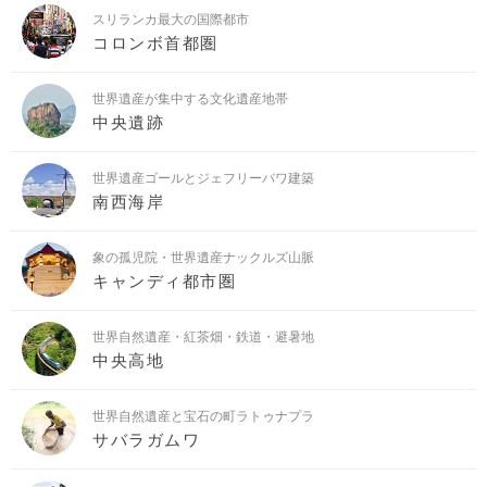
スリランカ最大の国際都市
コロンボ首都圏
世界遺産が集中する文化遺産地帯
中央遺跡
世界遺産ゴールとジェフリーバワ建築
南西海岸
象の孤児院・世界遺産ナックルズ山脈
キャンディ都市圏
世界自然遺産・紅茶畑・鉄道・避暑地
中央高地
世界自然遺産と宝石の町ラトゥナプラ
サバラガムワ