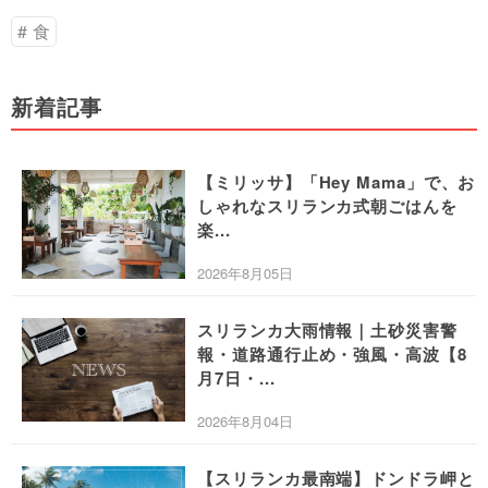
食
新着記事
【ミリッサ】「Hey Mama」で、お
しゃれなスリランカ式朝ごはんを
楽...
2026年8月05日
スリランカ大雨情報｜土砂災害警
報・道路通行止め・強風・高波【8
月7日・...
2026年8月04日
【スリランカ最南端】ドンドラ岬と