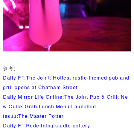
参考）
Daily FT:The Joint: Hottest rustic-themed pub and
grill opens at Chatham Street
Daily Mirror Life Online:The Joint Pub & Grill: Ne
w Quick Grab Lunch Menu Launched
issuu:The Master Potter
Daily FT:Redefining studio pottery