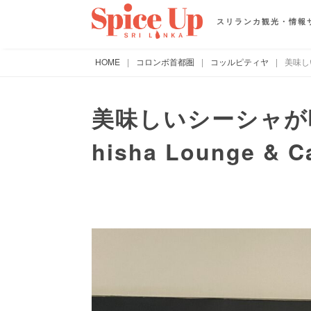
スリランカ観光・情報
HOME
|
コロンボ首都圏
|
コッルピティヤ
|
美味しい
美味しいシーシャが吸える
hisha Lounge & C