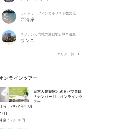
カイトサーフィンとキリスト教文化
西海岸
スリランカ内戦の激戦地と戦争遺産
ワンニ
エリア一覧
オンラインツアー
日本人建築家と巡るバワ自邸
「ナンバー11」オンラインツ
アー
日時：2022年10月
27日
料金：2,000円