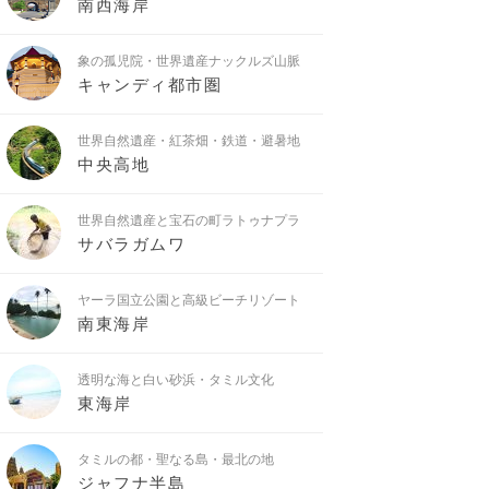
南西海岸
象の孤児院・世界遺産ナックルズ山脈
キャンディ都市圏
世界自然遺産・紅茶畑・鉄道・避暑地
中央高地
世界自然遺産と宝石の町ラトゥナプラ
サバラガムワ
ヤーラ国立公園と高級ビーチリゾート
南東海岸
透明な海と白い砂浜・タミル文化
東海岸
タミルの都・聖なる島・最北の地
ジャフナ半島