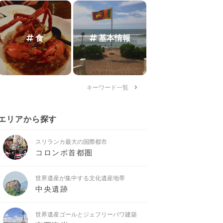
食
基本情報
キーワード一覧
エリアから探す
スリランカ最大の国際都市
コロンボ首都圏
世界遺産が集中する文化遺産地帯
中央遺跡
世界遺産ゴールとジェフリーバワ建築