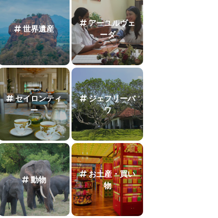
アーユルヴェ
世界遺産
ーダ
セイロンティ
ジェフリーバ
ー
ワ
お土産・買い
動物
物