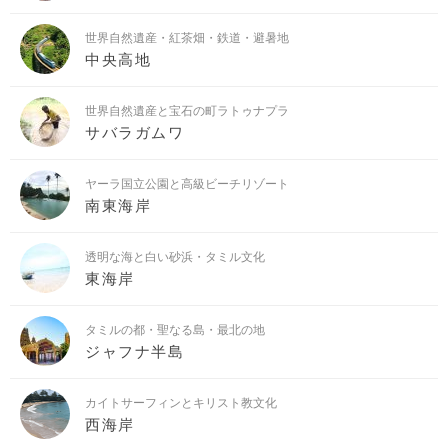
世界自然遺産・紅茶畑・鉄道・避暑地
中央高地
世界自然遺産と宝石の町ラトゥナプラ
サバラガムワ
ヤーラ国立公園と高級ビーチリゾート
南東海岸
透明な海と白い砂浜・タミル文化
東海岸
タミルの都・聖なる島・最北の地
ジャフナ半島
カイトサーフィンとキリスト教文化
西海岸