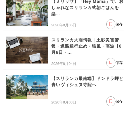
【ミリッサ】「Hey Mama」で、お
しゃれなスリランカ式朝ごはんを
楽...
2026年8月05日
保存
スリランカ大雨情報｜土砂災害警
報・道路通行止め・強風・高波【8
月6日・...
2026年8月04日
保存
【スリランカ最南端】ドンドラ岬と
青いヴィシュヌ寺院へ
2026年8月03日
保存