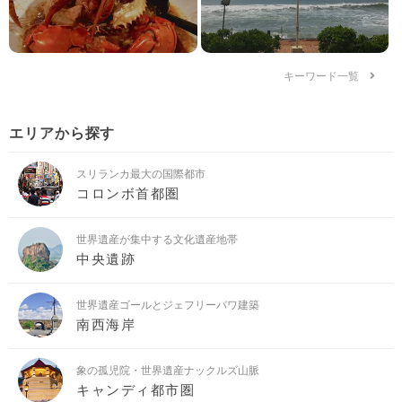
キーワード一覧
エリアから探す
スリランカ最大の国際都市
コロンボ首都圏
世界遺産が集中する文化遺産地帯
中央遺跡
世界遺産ゴールとジェフリーバワ建築
南西海岸
象の孤児院・世界遺産ナックルズ山脈
キャンディ都市圏