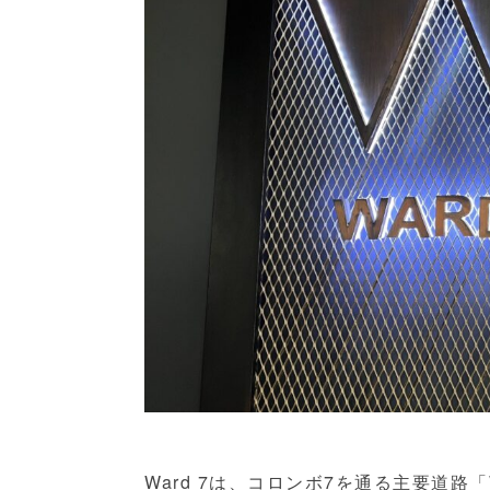
Ward 7は、コロンボ7を通る主要道路「Ward