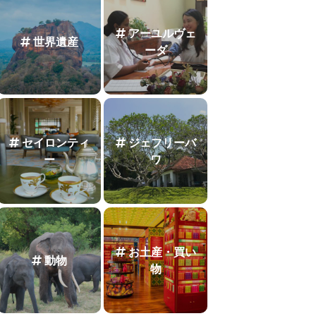
アーユルヴェ
世界遺産
ーダ
セイロンティ
ジェフリーバ
ー
ワ
お土産・買い
動物
物