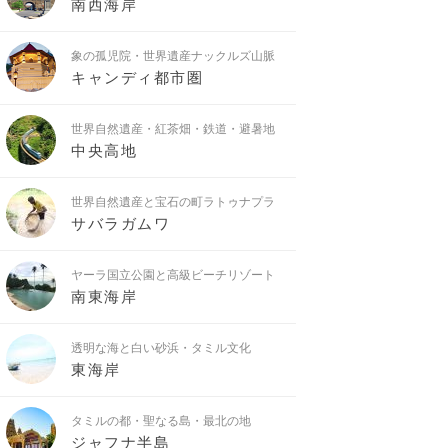
南西海岸
象の孤児院・世界遺産ナックルズ山脈
キャンディ都市圏
世界自然遺産・紅茶畑・鉄道・避暑地
中央高地
世界自然遺産と宝石の町ラトゥナプラ
サバラガムワ
ヤーラ国立公園と高級ビーチリゾート
南東海岸
透明な海と白い砂浜・タミル文化
東海岸
タミルの都・聖なる島・最北の地
ジャフナ半島