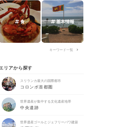
食
基本情報
キーワード一覧
エリアから探す
スリランカ最大の国際都市
コロンボ首都圏
世界遺産が集中する文化遺産地帯
中央遺跡
世界遺産ゴールとジェフリーバワ建築