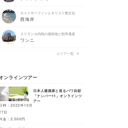
カイトサーフィンとキリスト教文化
西海岸
スリランカ内戦の激戦地と戦争遺産
ワンニ
エリア一覧
オンラインツアー
日本人建築家と巡るバワ自邸
「ナンバー11」オンラインツ
アー
日時：2022年10月
27日
料金：2,000円