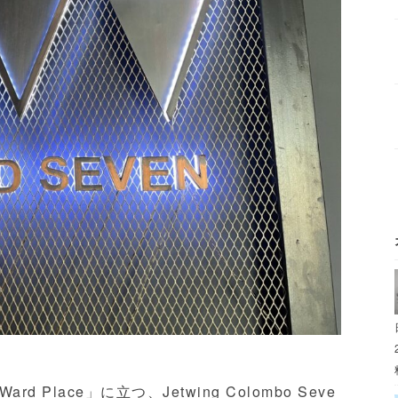
 Place」に立つ、Jetwing Colombo Seve