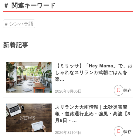
＃ 関連キーワード
シンハラ語
新着記事
【ミリッサ】「Hey Mama」で、お
しゃれなスリランカ式朝ごはんを
楽...
2026年8月05日
保存
スリランカ大雨情報｜土砂災害警
報・道路通行止め・強風・高波【8
月6日・...
2026年8月04日
保存