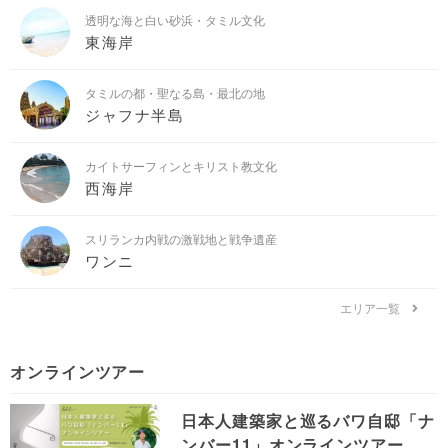
透明な海と白い砂浜・タミル文化
東海岸
タミルの都・聖なる島・最北の地
ジャフナ半島
カイトサーフィンとキリスト教文化
西海岸
スリランカ内戦の激戦地と戦争遺産
ワンニ
エリア一覧
オンラインツアー
日本人建築家と巡るバワ自邸「ナ
ンバー11」オンラインツアー