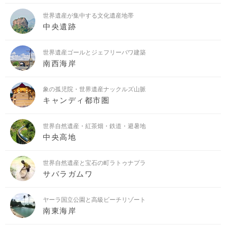
世界遺産が集中する文化遺産地帯
中央遺跡
世界遺産ゴールとジェフリーバワ建築
南西海岸
象の孤児院・世界遺産ナックルズ山脈
キャンディ都市圏
世界自然遺産・紅茶畑・鉄道・避暑地
中央高地
世界自然遺産と宝石の町ラトゥナプラ
サバラガムワ
ヤーラ国立公園と高級ビーチリゾート
南東海岸