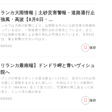
リランカ大雨情報｜土砂災害警報・道路通行止
強風・高波【8月6日・...
ランカでは大雨の影響により、山間部を中心に土砂災害の危険性
まっているほか、一部道路で通行止めが発生しています。また、
部では強風や高波による海の荒れが予想されています。 8月6日
では、最も影響が大きいのはキ…
年8月04日
保存
スリランカ最南端】ドンドラ岬と青いヴィシュ
寺院へ
ドブックの有名スポットを巡る旅もいいけれど、自分だけのお気
りを探しに冒険するのもまた楽しい。 今回はスリランカ南部の
マータラ（Matara）近くで見つけた、守護神の青に染まった珍
お寺と、インド洋の風が吹き…
年8月03日
保存