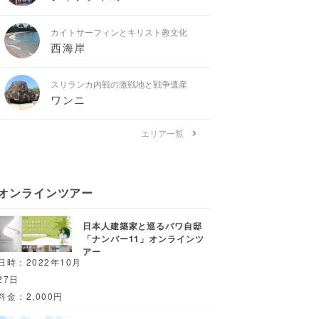
カイトサーフィンとキリスト教文化
西海岸
スリランカ内戦の激戦地と戦争遺産
ワンニ
エリア一覧
オンラインツアー
日本人建築家と巡るバワ自邸
「ナンバー11」オンラインツ
アー
日時：2022年10月
27日
料金：2,000円