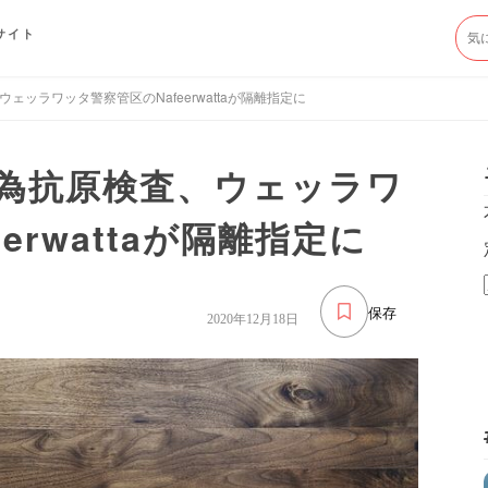
サイト
ッラワッタ警察管区のNafeerwattaが隔離指定に
為抗原検査、ウェッラワ
erwattaが隔離指定に
保存
2020年12月18日