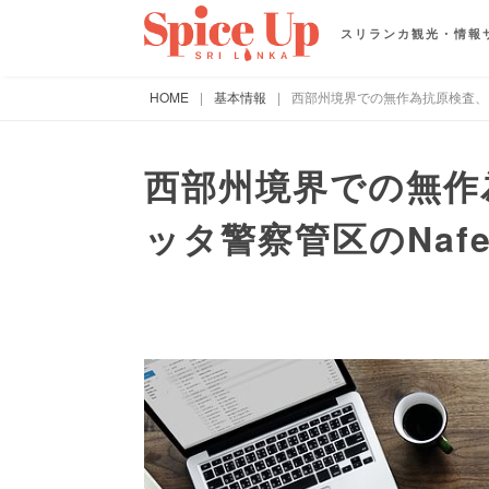
スリランカ観光・情報
HOME
|
基本情報
|
西部州境界での無作為抗原検査、ウェ
西部州境界での無作
ッタ警察管区のNafe