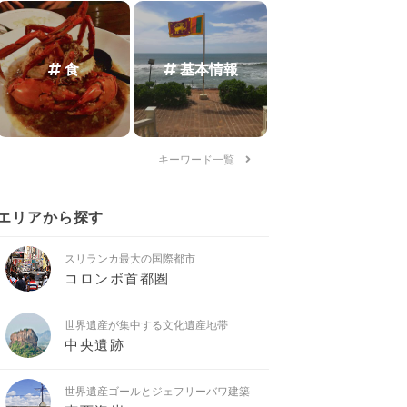
食
基本情報
キーワード一覧
エリアから探す
スリランカ最大の国際都市
コロンボ首都圏
世界遺産が集中する文化遺産地帯
中央遺跡
世界遺産ゴールとジェフリーバワ建築