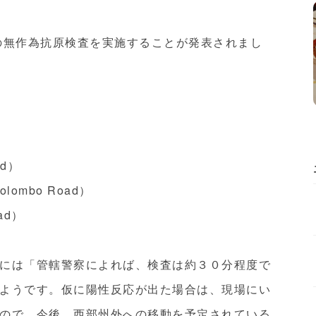
での無作為抗原検査を実施することが発表されまし
ad）
Colombo Road）
oad）
には「管轄警察によ
れば、検査は約３０分程度で
ようです。仮に陽性反応が出た場合は、現場にい
ので、今後、西部州外への移動を予定され
ている