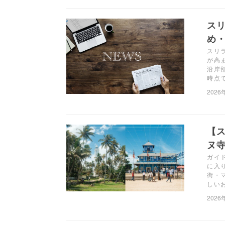
ス
め・
スリ
が高
沿岸
時点
2026
【
ヌ
ガイ
に入
街・
しい
2026