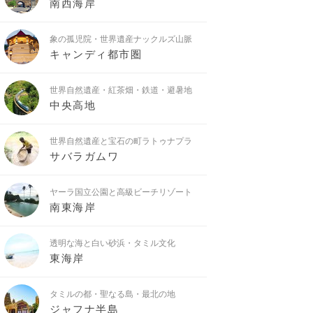
南西海岸
象の孤児院・世界遺産ナックルズ山脈
キャンディ都市圏
世界自然遺産・紅茶畑・鉄道・避暑地
中央高地
世界自然遺産と宝石の町ラトゥナプラ
サバラガムワ
ヤーラ国立公園と高級ビーチリゾート
南東海岸
透明な海と白い砂浜・タミル文化
東海岸
タミルの都・聖なる島・最北の地
ジャフナ半島