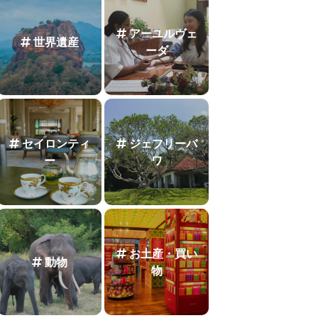
アーユルヴェ
世界遺産
ーダ
セイロンティ
ジェフリーバ
ー
ワ
お土産・買い
動物
物