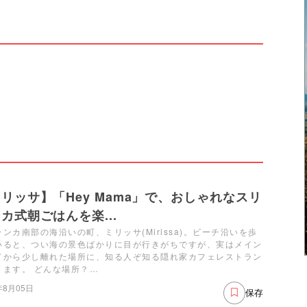
リッサ】「Hey Mama」で、おしゃれなスリ
カ式朝ごはんを楽...
ンカ南部の海沿いの町、ミリッサ(Mirissa)。ビーチ沿いを歩
いると、つい海の景色ばかりに目が行きがちですが、実はメイン
ドから少し離れた場所に、知る人ぞ知る隠れ家カフェレストラン
ります。 どんな場所？…
年8月05日
保存