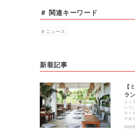
＃ 関連キーワード
ニュース
新着記事
【ミ
ラン
スリラ
いて
ロー
があ
2026