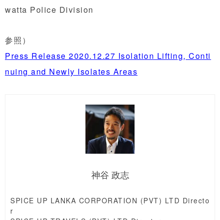
watta Police Division
参照）
Press Release 2020.12.27 Isolation Lifting, Conti
nuing and Newly Isolates Areas
神谷 政志
SPICE UP LANKA CORPORATION (PVT) LTD Directo
r