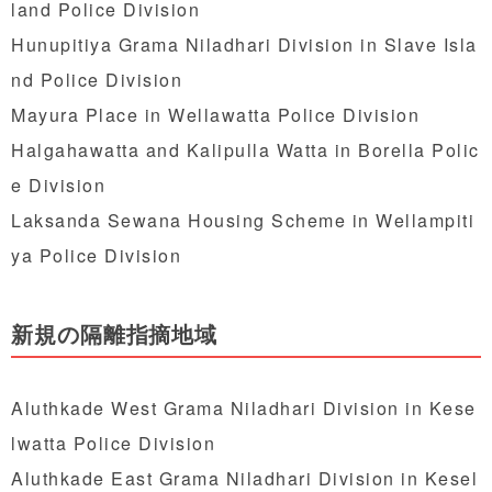
land Police Division
Hunupitiya Grama Niladhari Division in Slave Isla
nd Police Division
Mayura Place in Wellawatta Police Division
Halgahawatta and Kalipulla Watta in Borella Polic
e Division
Laksanda Sewana Housing Scheme in Wellampiti
ya Police Division
新規の隔離指摘地域
Aluthkade West Grama Niladhari Division in Kese
lwatta Police Division
Aluthkade East Grama Niladhari Division in Kesel