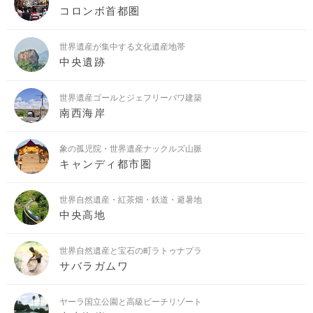
コロンボ首都圏
世界遺産が集中する文化遺産地帯
中央遺跡
世界遺産ゴールとジェフリーバワ建築
南西海岸
象の孤児院・世界遺産ナックルズ山脈
キャンディ都市圏
世界自然遺産・紅茶畑・鉄道・避暑地
中央高地
世界自然遺産と宝石の町ラトゥナプラ
サバラガムワ
ヤーラ国立公園と高級ビーチリゾート