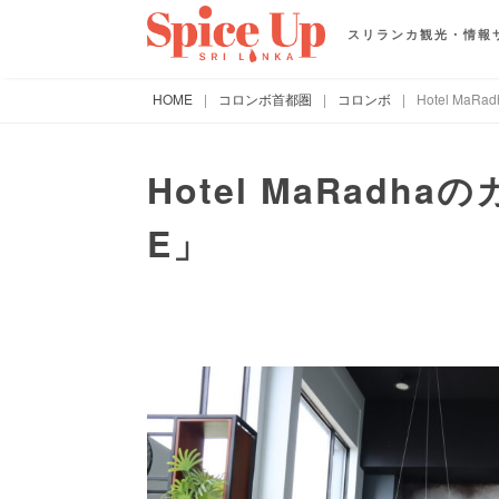
スリランカ観光・情報
HOME
|
コロンボ首都圏
|
コロンボ
|
Hotel MaR
Hotel MaRadhaの
E」