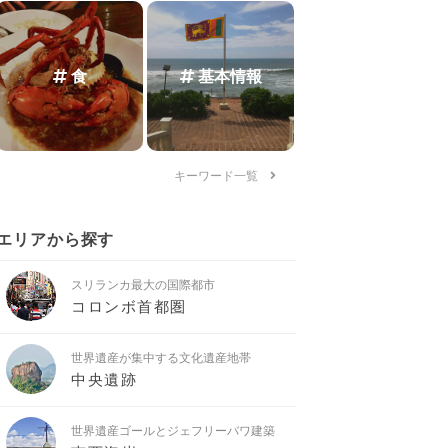
食
基本情報
キーワード一覧
エリアから探す
スリランカ最大の国際都市
コロンボ首都圏
世界遺産が集中する文化遺産地帯
中央遺跡
世界遺産ゴールとジェフリーバワ建築