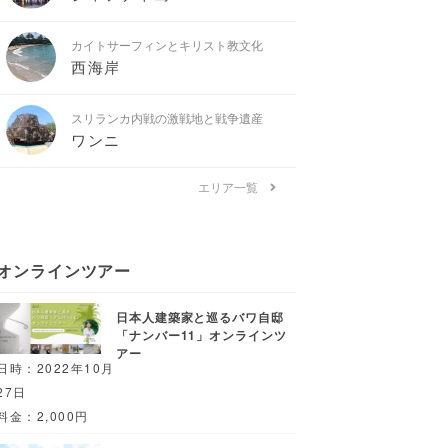
カイトサーフィンとキリスト教文化
西海岸
スリランカ内戦の激戦地と戦争遺産
ワンニ
エリア一覧
オンラインツアー
日本人建築家と巡るバワ自邸
「ナンバー11」オンラインツ
アー
日時：2022年10月
27日
料金：2,000円