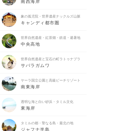
南西海岸
象の孤児院・世界遺産ナックルズ山脈
キャンディ都市圏
世界自然遺産・紅茶畑・鉄道・避暑地
中央高地
世界自然遺産と宝石の町ラトゥナプラ
サバラガムワ
ヤーラ国立公園と高級ビーチリゾート
南東海岸
透明な海と白い砂浜・タミル文化
東海岸
タミルの都・聖なる島・最北の地
ジャフナ半島