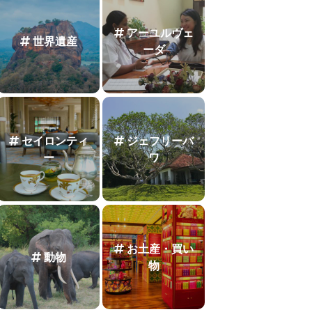
アーユルヴェ
世界遺産
ーダ
セイロンティ
ジェフリーバ
ー
ワ
お土産・買い
動物
物