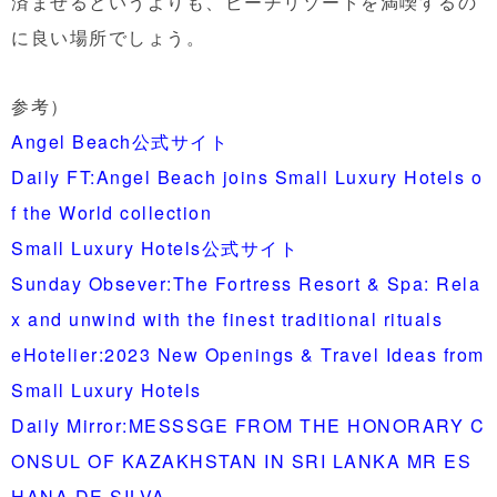
済ませるというよりも、ビーチリゾートを満喫するの
に良い場所でしょう。
参考）
Angel Beach公式サイト
Daily FT:Angel Beach joins Small Luxury Hotels o
f the World collection
Small Luxury Hotels公式サイト
Sunday Obsever:The Fortress Resort & Spa: Rela
x and unwind with the finest traditional rituals
eHotelier:2023 New Openings & Travel Ideas from
Small Luxury Hotels
Daily Mirror:MESSSGE FROM THE HONORARY C
ONSUL OF KAZAKHSTAN IN SRI LANKA MR ES
HANA DE SILVA