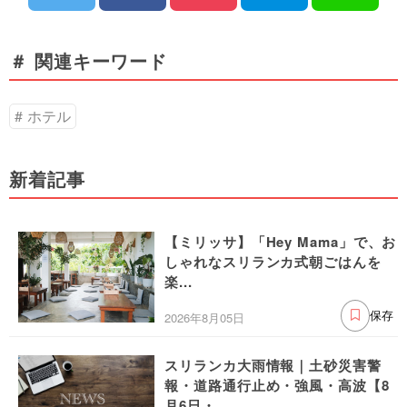
＃ 関連キーワード
ホテル
新着記事
【ミリッサ】「Hey Mama」で、お
しゃれなスリランカ式朝ごはんを
楽...
2026年8月05日
保存
スリランカ大雨情報｜土砂災害警
報・道路通行止め・強風・高波【8
月6日・...