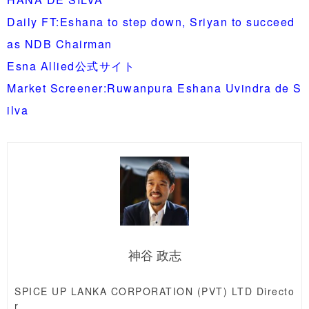
Daily FT:Eshana to step down, Sriyan to succeed
as NDB Chairman
Esna Allied公式サイト
Market Screener:Ruwanpura Eshana Uvindra de S
ilva
神谷 政志
SPICE UP LANKA CORPORATION (PVT) LTD Directo
r