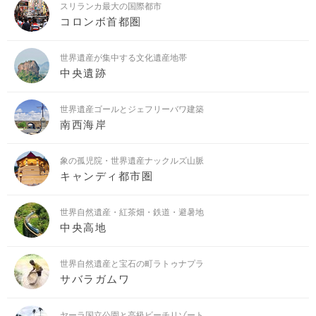
スリランカ最大の国際都市
コロンボ首都圏
世界遺産が集中する文化遺産地帯
中央遺跡
世界遺産ゴールとジェフリーバワ建築
南西海岸
象の孤児院・世界遺産ナックルズ山脈
キャンディ都市圏
世界自然遺産・紅茶畑・鉄道・避暑地
中央高地
世界自然遺産と宝石の町ラトゥナプラ
サバラガムワ
ヤーラ国立公園と高級ビーチリゾート