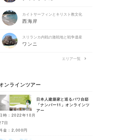
カイトサーフィンとキリスト教文化
西海岸
スリランカ内戦の激戦地と戦争遺産
ワンニ
エリア一覧
オンラインツアー
日本人建築家と巡るバワ自邸
「ナンバー11」オンラインツ
アー
日時：2022年10月
27日
料金：2,000円