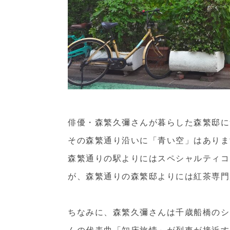
俳優・森繁久彌さんが暮らした森繁邸に
その森繁通り沿いに「青い空」はありま
森繁通りの駅よりにはスペシャルティコ
が、森繁通りの森繁邸よりには紅茶専門
ちなみに、森繁久彌さんは千歳船橋のシ
んの代表曲「知床旅情」が列車が接近す