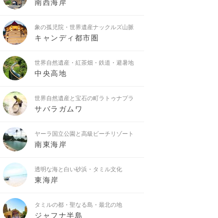
南西海岸
象の孤児院・世界遺産ナックルズ山脈
キャンディ都市圏
世界自然遺産・紅茶畑・鉄道・避暑地
中央高地
世界自然遺産と宝石の町ラトゥナプラ
サバラガムワ
ヤーラ国立公園と高級ビーチリゾート
南東海岸
透明な海と白い砂浜・タミル文化
東海岸
タミルの都・聖なる島・最北の地
ジャフナ半島