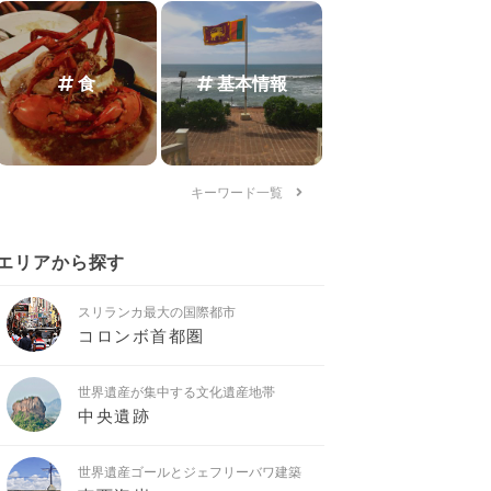
食
基本情報
キーワード一覧
エリアから探す
スリランカ最大の国際都市
コロンボ首都圏
世界遺産が集中する文化遺産地帯
中央遺跡
世界遺産ゴールとジェフリーバワ建築