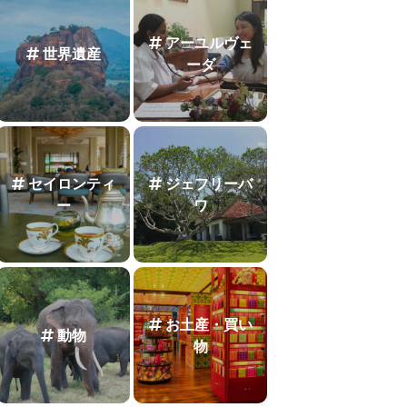
アーユルヴェ
世界遺産
ーダ
セイロンティ
ジェフリーバ
ー
ワ
お土産・買い
動物
物