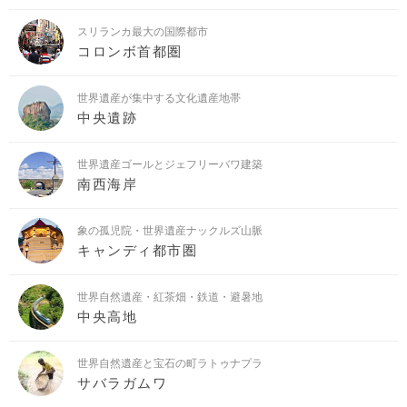
スリランカ最大の国際都市
コロンボ首都圏
世界遺産が集中する文化遺産地帯
中央遺跡
世界遺産ゴールとジェフリーバワ建築
南西海岸
象の孤児院・世界遺産ナックルズ山脈
キャンディ都市圏
世界自然遺産・紅茶畑・鉄道・避暑地
中央高地
世界自然遺産と宝石の町ラトゥナプラ
サバラガムワ