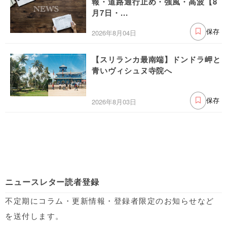
報・道路通行止め・強風・高波【8
月7日・...
2026年8月04日
保存
【スリランカ最南端】ドンドラ岬と
青いヴィシュヌ寺院へ
2026年8月03日
保存
ニュースレター読者登録
不定期にコラム・更新情報・登録者限定のお知らせなど
を送付します。