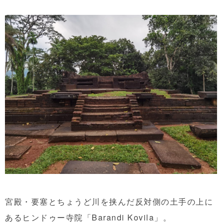
宮殿・要塞とちょうど川を挟んだ反対側の土手の上に
あるヒンドゥー寺院「Barandi Kovila」。