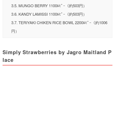
3.5.
MUNGO BERRY 1100ﾙﾋﾟｰ（約503円）
3.6.
KANDY LAMISSI 1100ﾙﾋﾟｰ（約503円）
3.7.
TERIYAKI CHIKEN RICE BOWL 2200ﾙﾋﾟｰ（約1006
円）
Simply Strawberries by Jagro Maitland P
lace