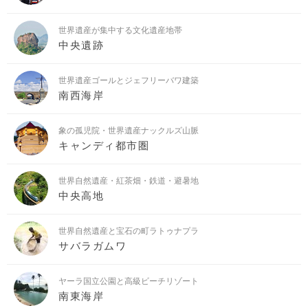
世界遺産が集中する文化遺産地帯
中央遺跡
世界遺産ゴールとジェフリーバワ建築
南西海岸
象の孤児院・世界遺産ナックルズ山脈
キャンディ都市圏
世界自然遺産・紅茶畑・鉄道・避暑地
中央高地
世界自然遺産と宝石の町ラトゥナプラ
サバラガムワ
ヤーラ国立公園と高級ビーチリゾート
南東海岸