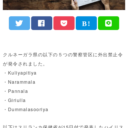
クルネーガラ県の以下の５つの警察管区に外出禁止令
が発令されました。
・Kuliyapitiya
・Narammala
・Pannala
・Giriulla
・Dummalasooriya
以下はスリランカ保健省が15日付で発表したハイリス