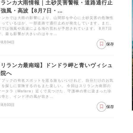
リランカ大雨情報｜土砂災害警報・道路通行止
強風・高波【8月7日・...
ランカでは大雨の影響により、山間部を中心に土砂災害の危険性
まっているほか、一部道路で通行止めが発生しています。また、
部では強風や高波による海の荒れが予想されています。 8月7日
で、最も影響が大きいのはキャ…
年8月04日
保存
スリランカ最南端】ドンドラ岬と青いヴィシュ
寺院へ
ドブックの有名スポットを巡る旅もいいけれど、自分だけのお気
りを探しに冒険するのもまた楽しい。 今回はスリランカ南部の
マータラ（Matara）近くで見つけた、守護神の青に染まった珍
お寺と、インド洋の風が吹き…
年8月03日
保存