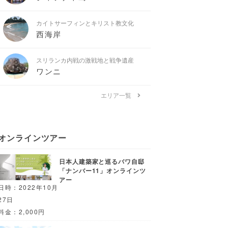
カイトサーフィンとキリスト教文化
西海岸
スリランカ内戦の激戦地と戦争遺産
ワンニ
エリア一覧
オンラインツアー
日本人建築家と巡るバワ自邸
「ナンバー11」オンラインツ
アー
日時：2022年10月
27日
料金：2,000円