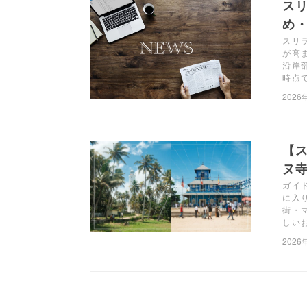
ス
め・
スリ
が高
沿岸
時点
2026
【
ヌ
ガイ
に入
街・
しい
2026