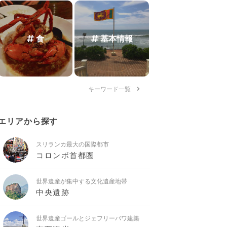
食
基本情報
キーワード一覧
エリアから探す
スリランカ最大の国際都市
コロンボ首都圏
世界遺産が集中する文化遺産地帯
中央遺跡
世界遺産ゴールとジェフリーバワ建築