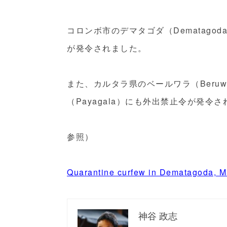
コロンボ市のデマタゴダ（Dematagod
が発令されました。
また、カルタラ県のベールワラ（Beruwa
（Payagala）にも外出禁止令が発令
参照）
Quarantine curfew in Dematagoda, Ma
神谷 政志