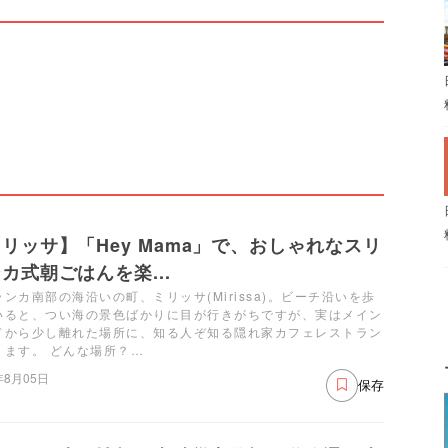
リッサ】「Hey Mama」で、おしゃれなスリ
カ式朝ごはんを楽...
ンカ南部の海沿いの町、ミリッサ(Mirissa)。ビーチ沿いを歩
いると、つい海の景色ばかりに目が行きがちですが、実はメイン
ドから少し離れた場所に、知る人ぞ知る隠れ家カフェレストラン
ります。 どんな場所？…
年8月05日
保存