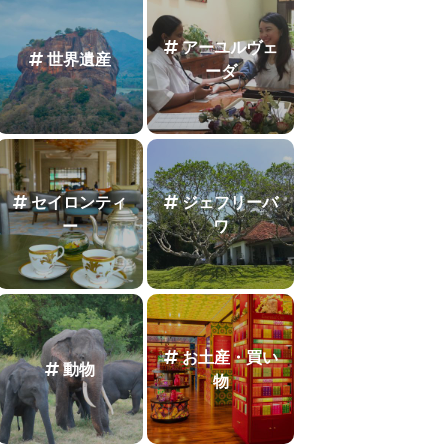
アーユルヴェ
世界遺産
ーダ
セイロンティ
ジェフリーバ
ー
ワ
お土産・買い
動物
物