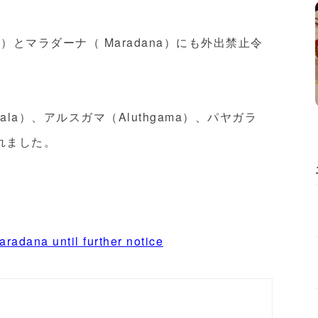
a）とマラダーナ（ Maradana）にも外出禁止令
la）、アルスガマ（Aluthgama）、パヤガラ
されました。
radana until further notice