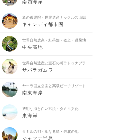
南西海岸
象の孤児院・世界遺産ナックルズ山脈
キャンディ都市圏
世界自然遺産・紅茶畑・鉄道・避暑地
中央高地
世界自然遺産と宝石の町ラトゥナプラ
サバラガムワ
ヤーラ国立公園と高級ビーチリゾート
南東海岸
透明な海と白い砂浜・タミル文化
東海岸
タミルの都・聖なる島・最北の地
ジャフナ半島