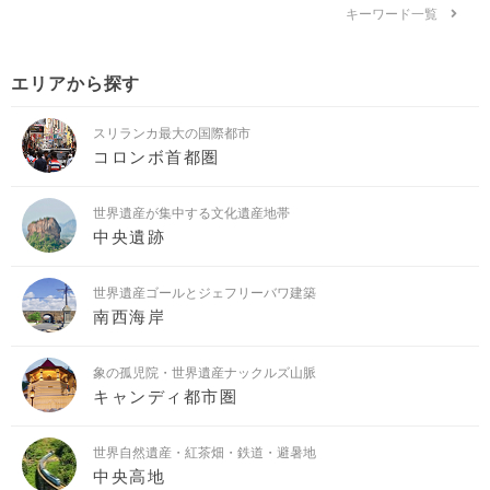
キーワード一覧
エリアから探す
スリランカ最大の国際都市
コロンボ首都圏
世界遺産が集中する文化遺産地帯
中央遺跡
世界遺産ゴールとジェフリーバワ建築
南西海岸
象の孤児院・世界遺産ナックルズ山脈
キャンディ都市圏
世界自然遺産・紅茶畑・鉄道・避暑地
中央高地