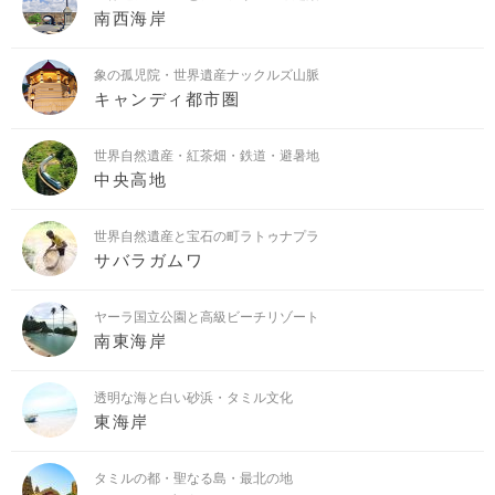
南西海岸
象の孤児院・世界遺産ナックルズ山脈
キャンディ都市圏
世界自然遺産・紅茶畑・鉄道・避暑地
中央高地
世界自然遺産と宝石の町ラトゥナプラ
サバラガムワ
ヤーラ国立公園と高級ビーチリゾート
南東海岸
透明な海と白い砂浜・タミル文化
東海岸
タミルの都・聖なる島・最北の地