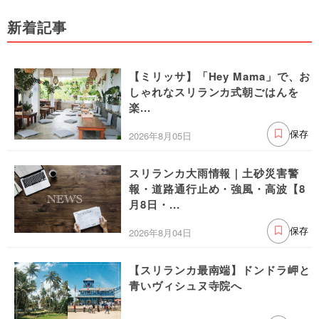
新着記事
【ミリッサ】「Hey Mama」で、お
しゃれなスリランカ式朝ごはんを
楽...
2026年8月05日
保存
スリランカ大雨情報｜土砂災害警
報・道路通行止め・強風・高波【8
月8日・...
2026年8月04日
保存
【スリランカ最南端】ドンドラ岬と
青いヴィシュヌ寺院へ