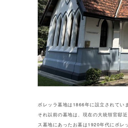
ボレッラ墓地は1866年に設立されてい
それ以前の墓地は、現在の大統領官邸近
ス墓地にあったお墓は1920年代にボ