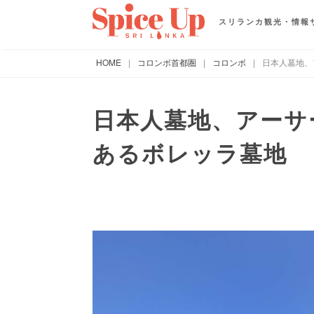
スリランカ観光・情報
HOME
|
コロンボ首都圏
|
コロンボ
|
日本人墓地、
日本人墓地、アーサ
あるボレッラ墓地