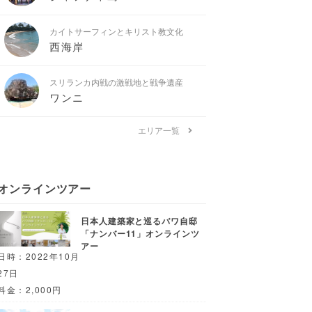
カイトサーフィンとキリスト教文化
西海岸
スリランカ内戦の激戦地と戦争遺産
ワンニ
エリア一覧
オンラインツアー
日本人建築家と巡るバワ自邸
「ナンバー11」オンラインツ
アー
日時：2022年10月
27日
料金：2,000円