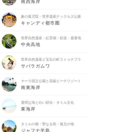
南西海岸
象の孤児院・世界遺産ナックルズ山脈
キャンディ都市圏
世界自然遺産・紅茶畑・鉄道・避暑地
中央高地
世界自然遺産と宝石の町ラトゥナプラ
サバラガムワ
ヤーラ国立公園と高級ビーチリゾート
南東海岸
透明な海と白い砂浜・タミル文化
東海岸
タミルの都・聖なる島・最北の地
ジャフナ半島