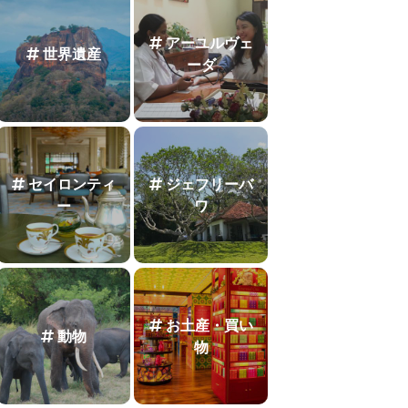
アーユルヴェ
世界遺産
ーダ
セイロンティ
ジェフリーバ
ー
ワ
お土産・買い
動物
物