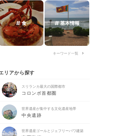
食
基本情報
キーワード一覧
エリアから探す
スリランカ最大の国際都市
コロンボ首都圏
世界遺産が集中する文化遺産地帯
中央遺跡
世界遺産ゴールとジェフリーバワ建築