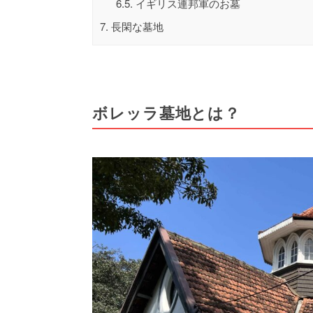
6.5.
イギリス連邦軍のお墓
7.
長閑な墓地
ボレッラ墓地とは？