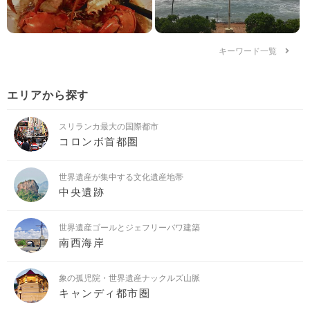
キーワード一覧
エリアから探す
スリランカ最大の国際都市
コロンボ首都圏
世界遺産が集中する文化遺産地帯
中央遺跡
世界遺産ゴールとジェフリーバワ建築
南西海岸
象の孤児院・世界遺産ナックルズ山脈
キャンディ都市圏