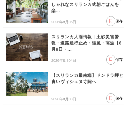
しゃれなスリランカ式朝ごはんを
楽...
2026年8月05日
保存
スリランカ大雨情報｜土砂災害警
報・道路通行止め・強風・高波【8
月8日・...
2026年8月04日
保存
【スリランカ最南端】ドンドラ岬と
青いヴィシュヌ寺院へ
2026年8月03日
保存