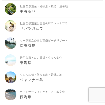
世界自然遺産・紅茶畑・鉄道・避暑地
中央高地
世界自然遺産と宝石の町ラトゥナプラ
サバラガムワ
ヤーラ国立公園と高級ビーチリゾート
南東海岸
透明な海と白い砂浜・タミル文化
東海岸
タミルの都・聖なる島・最北の地
ジャフナ半島
カイトサーフィンとキリスト教文化
西海岸