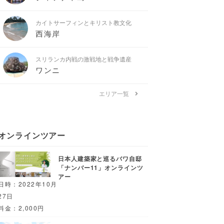
カイトサーフィンとキリスト教文化
西海岸
スリランカ内戦の激戦地と戦争遺産
ワンニ
エリア一覧
オンラインツアー
日本人建築家と巡るバワ自邸
「ナンバー11」オンラインツ
アー
日時：2022年10月
27日
料金：2,000円