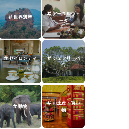
アーユルヴェ
世界遺産
ーダ
セイロンティ
ジェフリーバ
ー
ワ
お土産・買い
動物
物