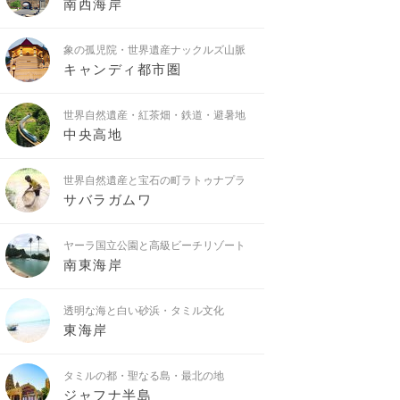
南西海岸
象の孤児院・世界遺産ナックルズ山脈
キャンディ都市圏
世界自然遺産・紅茶畑・鉄道・避暑地
中央高地
世界自然遺産と宝石の町ラトゥナプラ
サバラガムワ
ヤーラ国立公園と高級ビーチリゾート
南東海岸
透明な海と白い砂浜・タミル文化
東海岸
タミルの都・聖なる島・最北の地
ジャフナ半島