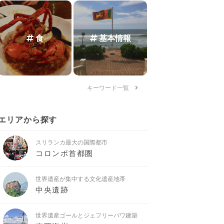
食
基本情報
キーワード一覧
エリアから探す
スリランカ最大の国際都市
コロンボ首都圏
世界遺産が集中する文化遺産地帯
中央遺跡
世界遺産ゴールとジェフリーバワ建築