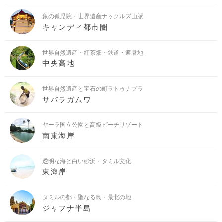
象の孤児院・世界遺産ナックルズ山脈
キャンディ都市圏
世界自然遺産・紅茶畑・鉄道・避暑地
中央高地
世界自然遺産と宝石の町ラトゥナプラ
サバラガムワ
ヤーラ国立公園と高級ビーチリゾート
南東海岸
透明な海と白い砂浜・タミル文化
東海岸
タミルの都・聖なる島・最北の地
ジャフナ半島