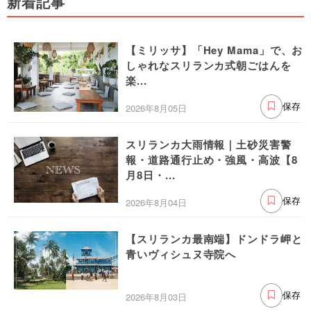
新着記事
【ミリッサ】「Hey Mama」で、お
しゃれなスリランカ式朝ごはんを
楽...
2026年8月05日
保存
スリランカ大雨情報｜土砂災害警
報・道路通行止め・強風・高波【8
月8日・...
2026年8月04日
保存
【スリランカ最南端】ドンドラ岬と
青いヴィシュヌ寺院へ
2026年8月03日
保存