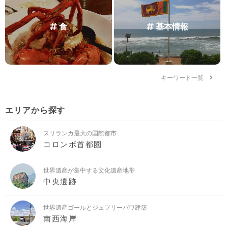
食
基本情報
キーワード一覧
エリアから探す
スリランカ最大の国際都市
コロンボ首都圏
世界遺産が集中する文化遺産地帯
中央遺跡
世界遺産ゴールとジェフリーバワ建築
南西海岸