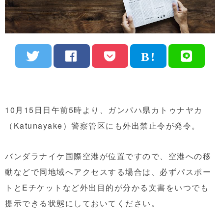
10月15日日
午前5時より、ガンパハ県カトゥナヤ
カ
（Katunayake）警察管区にも外出禁止令が発令。
バンダラナイケ
国
際空港が位置ですので、空港への移
動などで同地域へアクセスする場合は
、必ずパスポー
トとEチケットなど外出目的が分かる文書をいつで
も
提示できる状態にしておいてください。