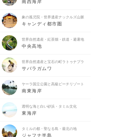
南西海岸
象の孤児院・世界遺産ナックルズ山脈
キャンディ都市圏
世界自然遺産・紅茶畑・鉄道・避暑地
中央高地
世界自然遺産と宝石の町ラトゥナプラ
サバラガムワ
ヤーラ国立公園と高級ビーチリゾート
南東海岸
透明な海と白い砂浜・タミル文化
東海岸
タミルの都・聖なる島・最北の地
ジャフナ半島