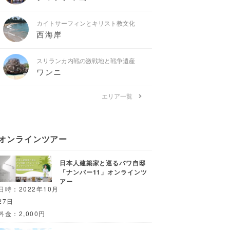
カイトサーフィンとキリスト教文化
西海岸
スリランカ内戦の激戦地と戦争遺産
ワンニ
エリア一覧
オンラインツアー
日本人建築家と巡るバワ自邸
「ナンバー11」オンラインツ
アー
日時：2022年10月
27日
料金：2,000円