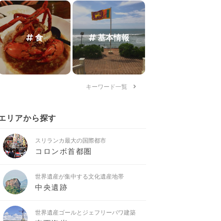
食
基本情報
キーワード一覧
エリアから探す
スリランカ最大の国際都市
コロンボ首都圏
世界遺産が集中する文化遺産地帯
中央遺跡
世界遺産ゴールとジェフリーバワ建築