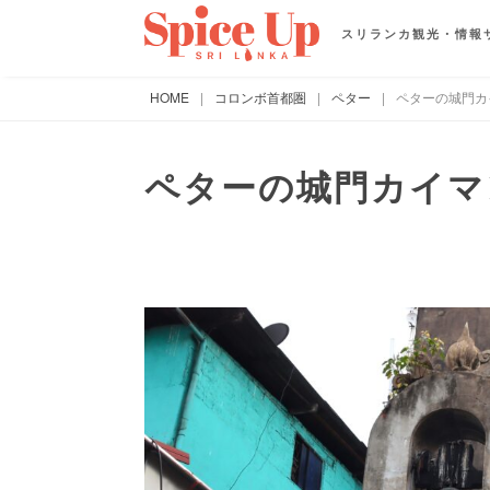
スリランカ観光・情報
HOME
|
コロンボ首都圏
|
ペター
|
ペターの城門カ
ペターの城門カイマ