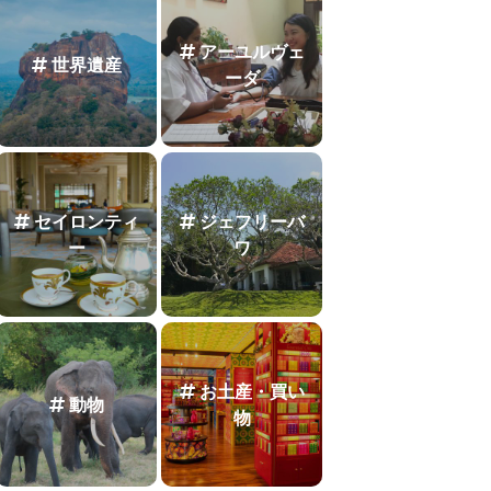
アーユルヴェ
世界遺産
ーダ
セイロンティ
ジェフリーバ
ー
ワ
お土産・買い
動物
物