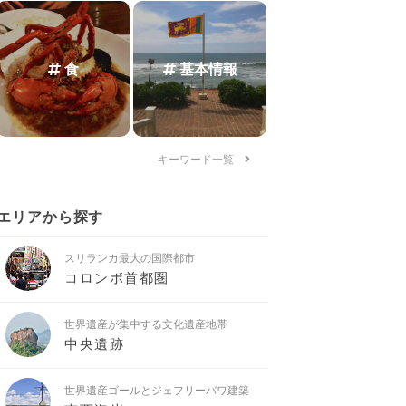
食
基本情報
キーワード一覧
エリアから探す
スリランカ最大の国際都市
コロンボ首都圏
世界遺産が集中する文化遺産地帯
中央遺跡
世界遺産ゴールとジェフリーバワ建築