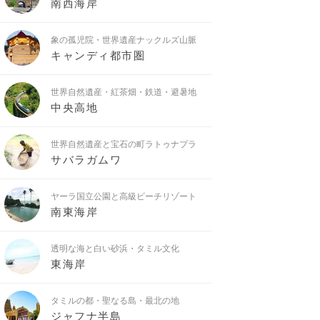
南西海岸
象の孤児院・世界遺産ナックルズ山脈
キャンディ都市圏
世界自然遺産・紅茶畑・鉄道・避暑地
中央高地
世界自然遺産と宝石の町ラトゥナプラ
サバラガムワ
ヤーラ国立公園と高級ビーチリゾート
南東海岸
透明な海と白い砂浜・タミル文化
東海岸
タミルの都・聖なる島・最北の地
ジャフナ半島