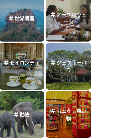
アーユルヴェ
世界遺産
ーダ
セイロンティ
ジェフリーバ
ー
ワ
お土産・買い
動物
物