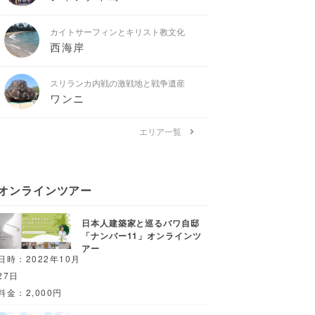
カイトサーフィンとキリスト教文化
西海岸
スリランカ内戦の激戦地と戦争遺産
ワンニ
エリア一覧
オンラインツアー
日本人建築家と巡るバワ自邸
「ナンバー11」オンラインツ
アー
日時：2022年10月
27日
料金：2,000円