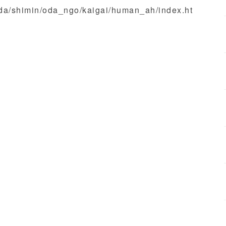
oda/shimin/oda_ngo/kaigai/human_ah/index.ht