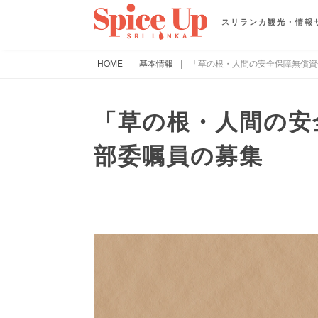
スリランカ観光・情報
HOME
|
基本情報
|
「草の根・人間の安全保障無償資
「草の根・人間の安
部委嘱員の募集