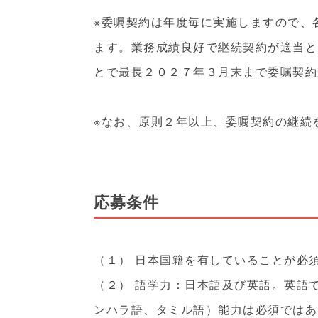
※委嘱契約は年度毎に実施しますので、
ます。業務成績良好で継続契約が適当と
とで最長２０２７年３月末まで委嘱契約
※なお、原則２年以上、委嘱契約の継続
応募条件
（１） 日本国籍を有していることが必
（２） 語学力：日本語及び英語。英語
ンハラ語、タミル語）能力は必須ではあ