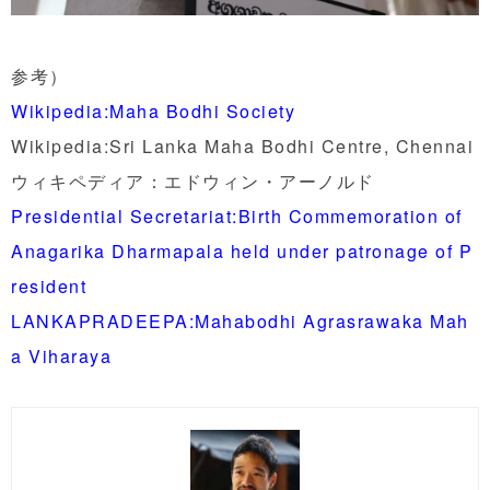
参考）
Wikipedia:Maha Bodhi Society
Wikipedia:Sri Lanka Maha Bodhi Centre, Chennai
ウィキペディア：エドウィン・アーノルド
Presidential Secretariat:Birth Commemoration of
Anagarika Dharmapala held under patronage of P
resident
LANKAPRADEEPA:Mahabodhi Agrasrawaka Mah
a Viharaya