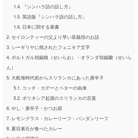
1.4.
『シンハラ語の話し方』
1.5.
英語版『シンハラ語の話し方』
1.6.
日本に関する著書
2.
セイロンティーの父より早い茶栽培のお話
3.
シーギリヤに残されたフェニキア文字
4.
ポルトガル領錫狼（せいらお）・オランダ領錫蘭（せいら
ん）
5.
大航海時代前からスリランカにあった唐辛子
5.1.
コッチ・カデーとペターの由来
5.2.
ポリネシア起源のスリランカの言葉
6.
やし・唐辛子・かつお節
7.
レモングラス・カレーリーフ・パンダンリーフ
8.
夏目漱石が食べたカレー