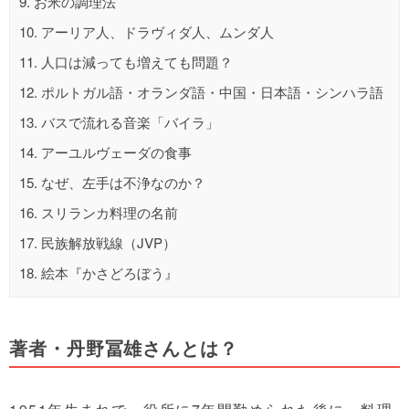
9.
お米の調理法
10.
アーリア人、ドラヴィダ人、ムンダ人
11.
人口は減っても増えても問題？
12.
ポルトガル語・オランダ語・中国・日本語・シンハラ語
13.
バスで流れる音楽「バイラ」
14.
アーユルヴェーダの食事
15.
なぜ、左手は不浄なのか？
16.
スリランカ料理の名前
17.
民族解放戦線（JVP）
18.
絵本『かさどろぼう』
著者・丹野冨雄さんとは？