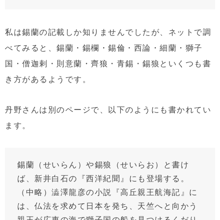
私は錫蘭の記載しか知りませんでしたが、ネットで調
べてみると、錫蘭・錫欄・錫倫・西論・細蘭・獅子
国・僧迦剌・則意蘭・齊狼・青錫・錫狼といくつも書
き方があるようです。
丹野さんは別のページで、以下のようにも書かれてい
ます。
錫蘭（せいらん）や錫狼（せいらお）と書け
ば、新井白石の『西洋紀聞』にも登場する。
（中略）澁澤龍彦の小説『高丘親王航海記』に
は、仏法を求めて日本を発ち、天竺へと向かう
親王が広東の海で獅子国の船を見つけるくだり