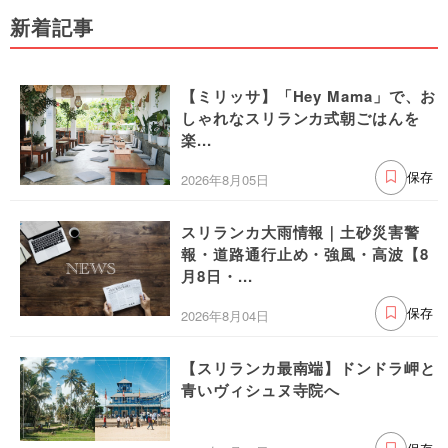
新着記事
【ミリッサ】「Hey Mama」で、お
しゃれなスリランカ式朝ごはんを
楽...
2026年8月05日
保存
スリランカ大雨情報｜土砂災害警
報・道路通行止め・強風・高波【8
月8日・...
2026年8月04日
保存
【スリランカ最南端】ドンドラ岬と
青いヴィシュヌ寺院へ