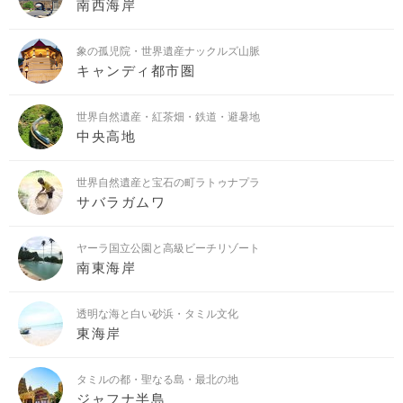
南西海岸
象の孤児院・世界遺産ナックルズ山脈
キャンディ都市圏
世界自然遺産・紅茶畑・鉄道・避暑地
中央高地
世界自然遺産と宝石の町ラトゥナプラ
サバラガムワ
ヤーラ国立公園と高級ビーチリゾート
南東海岸
透明な海と白い砂浜・タミル文化
東海岸
タミルの都・聖なる島・最北の地
ジャフナ半島