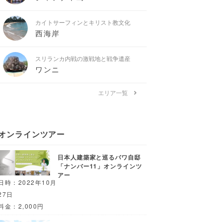
カイトサーフィンとキリスト教文化
西海岸
スリランカ内戦の激戦地と戦争遺産
ワンニ
エリア一覧
オンラインツアー
日本人建築家と巡るバワ自邸
「ナンバー11」オンラインツ
アー
日時：2022年10月
27日
料金：2,000円