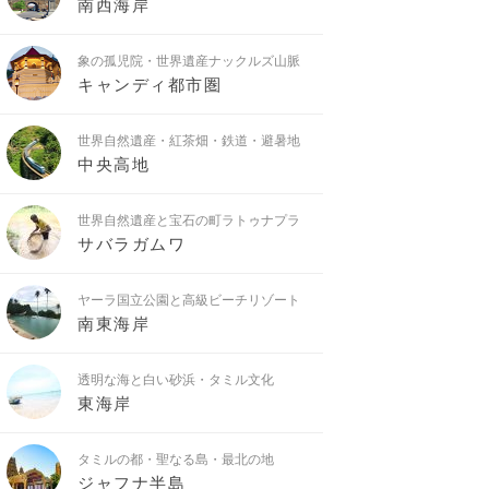
南西海岸
象の孤児院・世界遺産ナックルズ山脈
キャンディ都市圏
世界自然遺産・紅茶畑・鉄道・避暑地
中央高地
世界自然遺産と宝石の町ラトゥナプラ
サバラガムワ
ヤーラ国立公園と高級ビーチリゾート
南東海岸
透明な海と白い砂浜・タミル文化
東海岸
タミルの都・聖なる島・最北の地
ジャフナ半島