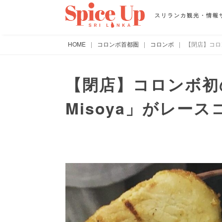
スリランカ観光・情報
HOME
|
コロンボ首都圏
|
コロンボ
|
【閉店】コロン
【閉店】コロンボ初
Misoya」がレー