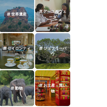
アーユルヴェ
世界遺産
ーダ
セイロンティ
ジェフリーバ
ー
ワ
お土産・買い
動物
物