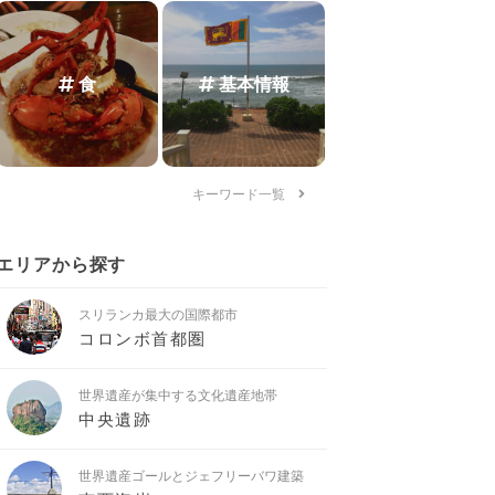
食
基本情報
キーワード一覧
エリアから探す
スリランカ最大の国際都市
コロンボ首都圏
世界遺産が集中する文化遺産地帯
中央遺跡
世界遺産ゴールとジェフリーバワ建築