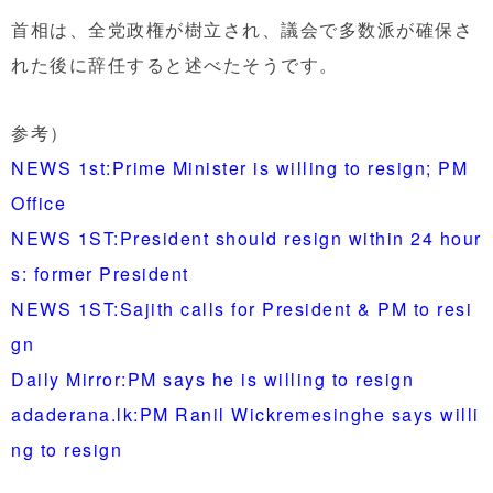
首相は、全党政権が樹立され、議会で多数派が確保さ
れた後に辞任すると述べたそうです。
参考）
NEWS 1st:Prime Minister is willing to resign; PM
Office
NEWS 1ST:President should resign within 24 hour
s: former President
NEWS 1ST:Sajith calls for President & PM to resi
gn
Daily Mirror:PM says he is willing to resign
adaderana.lk:PM Ranil Wickremesinghe says willi
ng to resign