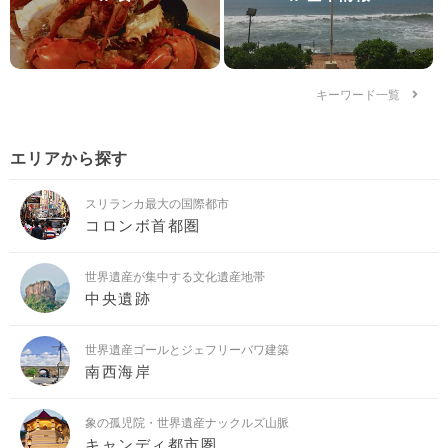
キーワード一覧
エリアから探す
スリランカ最大の国際都市
コロンボ首都圏
世界遺産が集中する文化遺産地帯
中央遺跡
世界遺産ゴールとジェフリーバワ建築
南西海岸
象の孤児院・世界遺産ナックルズ山脈
キャンディ都市圏