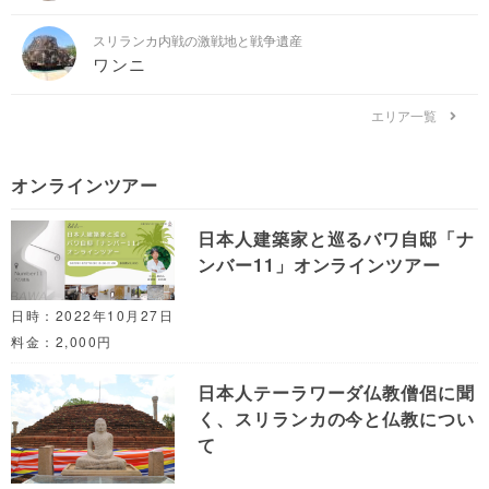
スリランカ内戦の激戦地と戦争遺産
ワンニ
エリア一覧
オンラインツアー
日本人建築家と巡るバワ自邸「ナ
ンバー11」オンラインツアー
日時：2022年10月27日
料金：2,000円
日本人テーラワーダ仏教僧侶に聞
く、スリランカの今と仏教につい
て