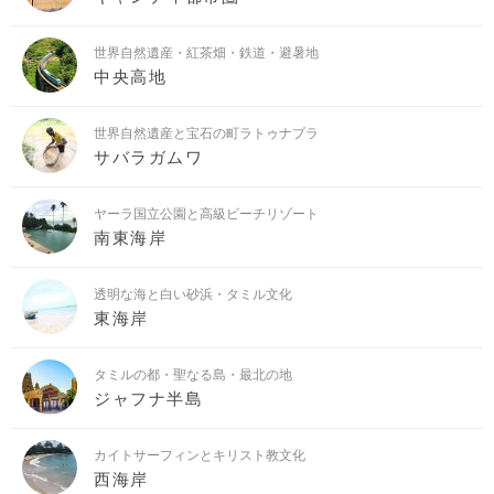
世界自然遺産・紅茶畑・鉄道・避暑地
中央高地
世界自然遺産と宝石の町ラトゥナプラ
サバラガムワ
ヤーラ国立公園と高級ビーチリゾート
南東海岸
透明な海と白い砂浜・タミル文化
東海岸
タミルの都・聖なる島・最北の地
ジャフナ半島
カイトサーフィンとキリスト教文化
西海岸