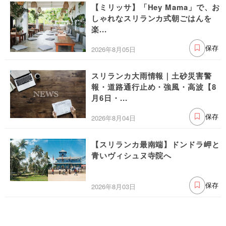
【ミリッサ】「Hey Mama」で、お
しゃれなスリランカ式朝ごはんを
楽...
2026年8月05日
保存
スリランカ大雨情報｜土砂災害警
報・道路通行止め・強風・高波【8
月6日・...
2026年8月04日
保存
【スリランカ最南端】ドンドラ岬と
青いヴィシュヌ寺院へ
2026年8月03日
保存