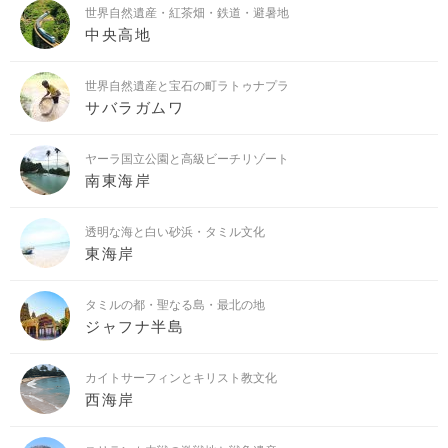
世界自然遺産・紅茶畑・鉄道・避暑地
中央高地
世界自然遺産と宝石の町ラトゥナプラ
サバラガムワ
ヤーラ国立公園と高級ビーチリゾート
南東海岸
透明な海と白い砂浜・タミル文化
東海岸
タミルの都・聖なる島・最北の地
ジャフナ半島
カイトサーフィンとキリスト教文化
西海岸