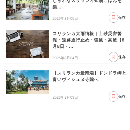
しゃれなスリランカ式朝ごはんを
楽...
2026年8月05日
保存
スリランカ大雨情報｜土砂災害警
報・道路通行止め・強風・高波【8
月8日・...
2026年8月04日
保存
【スリランカ最南端】ドンドラ岬と
青いヴィシュヌ寺院へ
2026年8月03日
保存