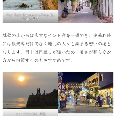
Flag Rock BastionからTriton Ba
stionを見る
城壁の上からは広大なインド洋を一望でき、夕暮れ時
には観光客だけでなく地元の人々も集まる憩いの場と
なります。日中は日差しが強いため、暑さが和らぐ夕
方から散策するのもおすすめです。
インド洋に沈む夕陽