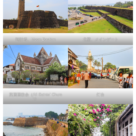
時計塔、Moon Bastian
北壁、メインゲート
英国国教会（All Saints’ Churc
灯台
h）