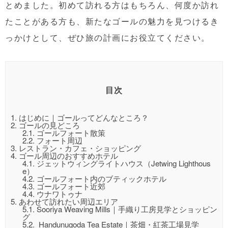
とめました。初めて訪れる方はもちろん、何度か訪れ
たことがある方も、新たなゴールの魅力を見つけるき
っかけとして、ぜひ旅の計画にお役立てください。
目次
1.
はじめに｜ゴールってどんなところ？
2.
ゴールの見どころ
2.1.
ゴールフォート散策
2.2.
フォート周辺
3.
レストラン・カフェ・ショッピング
4.
ゴール周辺のおすすめホテル
4.1.
ジェットウィングライトハウス（Jetwing Lighthous
e）
4.2.
ゴールフォート内のブティックホテル
4.3.
ゴールフォート近郊
4.4.
ウナワトゥナ
5.
あわせて訪れたい周辺エリア
5.1.
Sooriya Weaving Mills｜手織り工房見学とショッピン
グ
5.2.
Handunugoda Tea Estate｜茶畑・紅茶工場見学