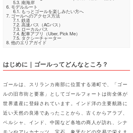
5.3.
南海岸
6.
モデルルート
6.1.
もっとゴールを楽しみたい方へ
7.
ゴールへのアクセス方法
7.1.
鉄道
7.2.
高速バス（ACバス）
7.3.
ローカルバス
7.4.
配車アプリ（Uber, Pick Me）
7.5.
タクシーチャーター
8.
他のエリアガイド
はじめに｜ゴールってどんなところ？
ゴールは、スリランカ南部に位置する港町で、「ゴー
ルの旧市街と要塞」としてゴールフォートは街全体が
世界遺産に登録されています。インド洋の主要航路に
近い天然の良港であったことから、古くからアラブ、
ペルシャ、インド、中国など各地の商人が訪れ、シナ
モンやアレカナッツ、宝石、象牙などの交易で栄えま