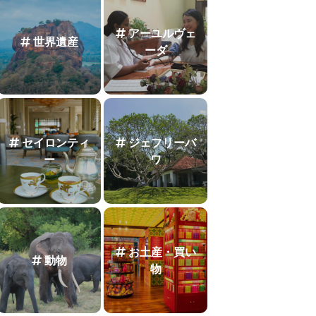
アーユルヴェ
世界遺産
ーダ
セイロンティ
ジェフリーバ
ー
ワ
お土産・買い
動物
物