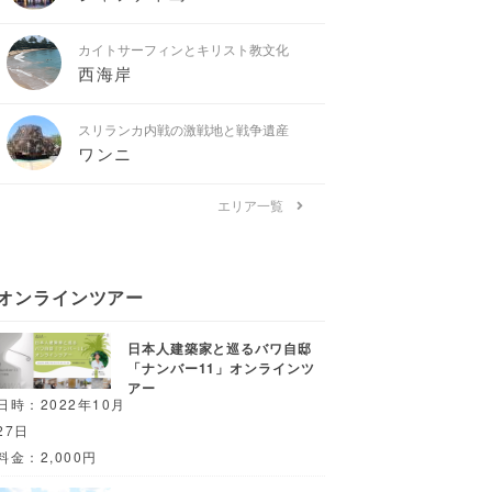
カイトサーフィンとキリスト教文化
西海岸
スリランカ内戦の激戦地と戦争遺産
ワンニ
エリア一覧
オンラインツアー
日本人建築家と巡るバワ自邸
「ナンバー11」オンラインツ
アー
日時：2022年10月
27日
料金：2,000円