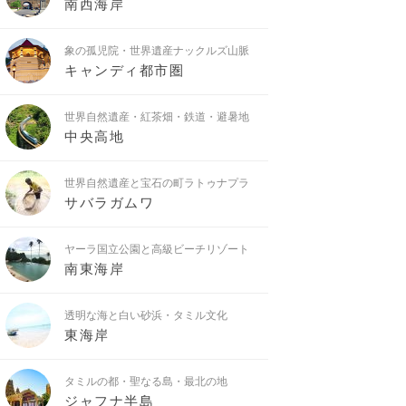
南西海岸
象の孤児院・世界遺産ナックルズ山脈
キャンディ都市圏
世界自然遺産・紅茶畑・鉄道・避暑地
中央高地
世界自然遺産と宝石の町ラトゥナプラ
サバラガムワ
ヤーラ国立公園と高級ビーチリゾート
南東海岸
透明な海と白い砂浜・タミル文化
東海岸
タミルの都・聖なる島・最北の地
ジャフナ半島