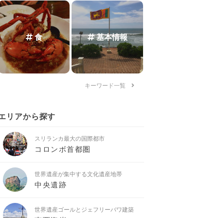
食
基本情報
キーワード一覧
エリアから探す
スリランカ最大の国際都市
コロンボ首都圏
世界遺産が集中する文化遺産地帯
中央遺跡
世界遺産ゴールとジェフリーバワ建築