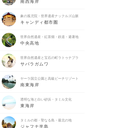
南西海岸
象の孤児院・世界遺産ナックルズ山脈
キャンディ都市圏
世界自然遺産・紅茶畑・鉄道・避暑地
中央高地
世界自然遺産と宝石の町ラトゥナプラ
サバラガムワ
ヤーラ国立公園と高級ビーチリゾート
南東海岸
透明な海と白い砂浜・タミル文化
東海岸
タミルの都・聖なる島・最北の地
ジャフナ半島