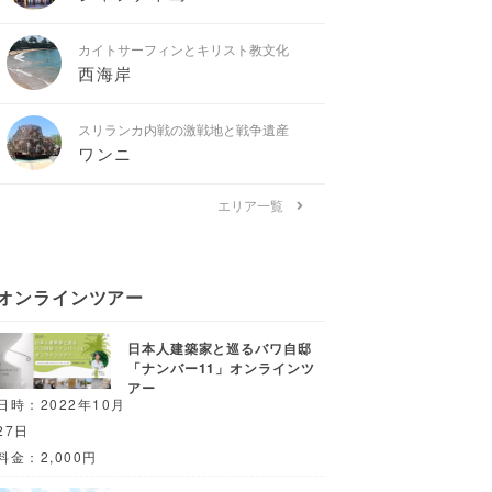
カイトサーフィンとキリスト教文化
西海岸
スリランカ内戦の激戦地と戦争遺産
ワンニ
エリア一覧
オンラインツアー
日本人建築家と巡るバワ自邸
「ナンバー11」オンラインツ
アー
日時：2022年10月
27日
料金：2,000円