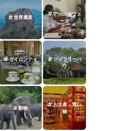
アーユルヴェ
世界遺産
ーダ
セイロンティ
ジェフリーバ
ー
ワ
お土産・買い
動物
物