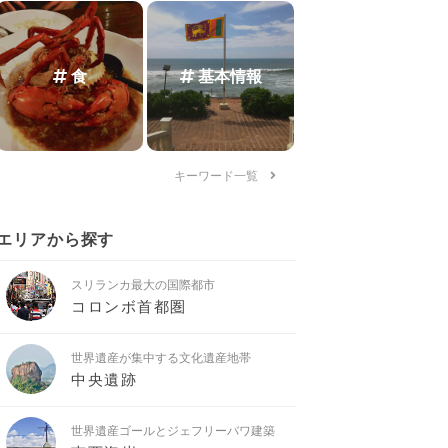
食
基本情報
キーワード一覧
エリアから探す
スリランカ最大の国際都市
コロンボ首都圏
世界遺産が集中する文化遺産地帯
中央遺跡
世界遺産ゴールとジェフリーバワ建築