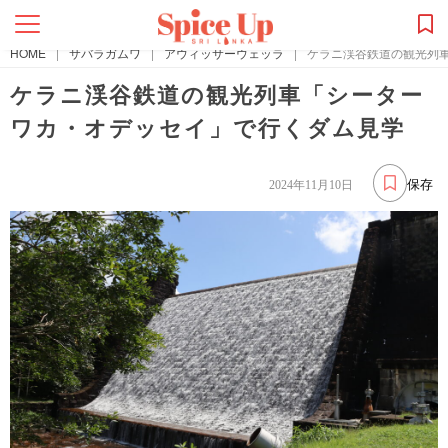
HOME
|
サバラガムワ
|
アウィッサーウェッラ
|
ケラニ渓谷鉄道の観光列
ケラニ渓谷鉄道の観光列車「シーター
ワカ・オデッセイ」で行くダム見学
保存
2024年11月10日