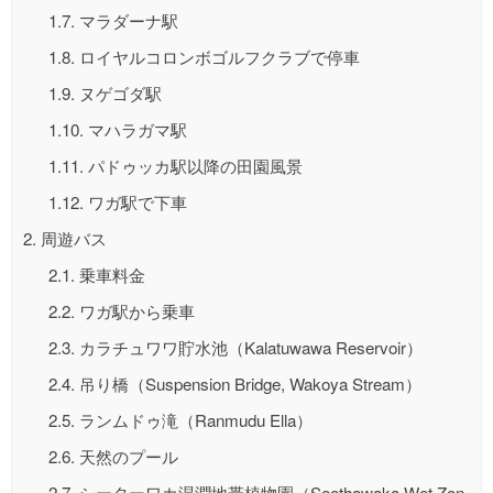
1.7.
マラダーナ駅
1.8.
ロイヤルコロンボゴルフクラブで停車
1.9.
ヌゲゴダ駅
1.10.
マハラガマ駅
1.11.
パドゥッカ駅以降の田園風景
1.12.
ワガ駅で下車
2.
周遊バス
2.1.
乗車料金
2.2.
ワガ駅から乗車
2.3.
カラチュワワ貯水池（Kalatuwawa Reservoir）
2.4.
吊り橋（Suspension Bridge, Wakoya Stream）
2.5.
ランムドゥ滝（Ranmudu Ella）
2.6.
天然のプール
2.7.
シーターワカ湿潤地帯植物園（Seethawaka Wet Zon