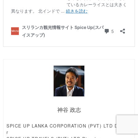
神谷 政志
SPICE UP LANKA CORPORATION (PVT) LTD Directo
r