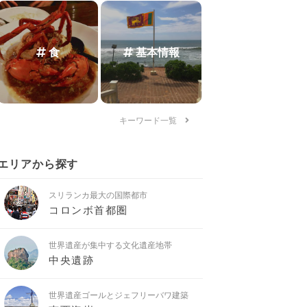
食
基本情報
キーワード一覧
エリアから探す
スリランカ最大の国際都市
コロンボ首都圏
世界遺産が集中する文化遺産地帯
中央遺跡
世界遺産ゴールとジェフリーバワ建築