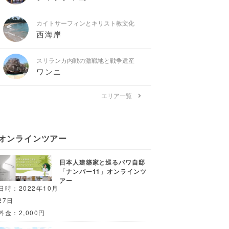
カイトサーフィンとキリスト教文化
西海岸
スリランカ内戦の激戦地と戦争遺産
ワンニ
エリア一覧
オンラインツアー
日本人建築家と巡るバワ自邸
「ナンバー11」オンラインツ
アー
日時：2022年10月
27日
料金：2,000円