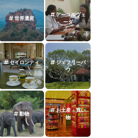
アーユルヴェ
世界遺産
ーダ
セイロンティ
ジェフリーバ
ー
ワ
お土産・買い
動物
物