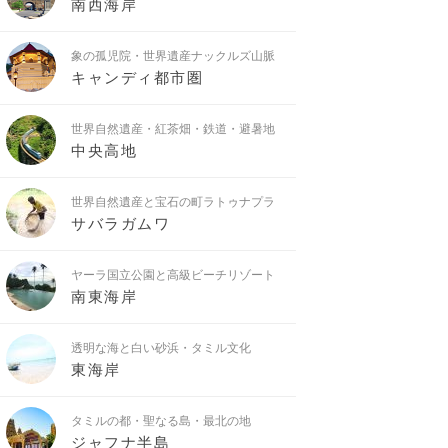
南西海岸
象の孤児院・世界遺産ナックルズ山脈
キャンディ都市圏
世界自然遺産・紅茶畑・鉄道・避暑地
中央高地
世界自然遺産と宝石の町ラトゥナプラ
サバラガムワ
ヤーラ国立公園と高級ビーチリゾート
南東海岸
透明な海と白い砂浜・タミル文化
東海岸
タミルの都・聖なる島・最北の地
ジャフナ半島