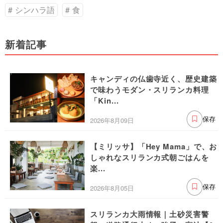
シンハラ語
食
新着記事
キャンディの仏歯寺近く、歴史建築
で味わうモダン・スリランカ料理
「Kin...
2026年8月09日
保存
【ミリッサ】「Hey Mama」で、お
しゃれなスリランカ式朝ごはんを
楽...
2026年8月05日
保存
スリランカ大雨情報｜土砂災害警