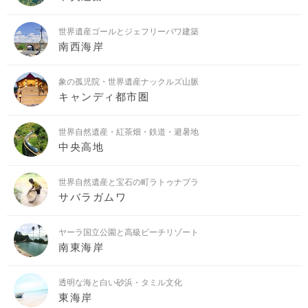
世界遺産ゴールとジェフリーバワ建築
南西海岸
象の孤児院・世界遺産ナックルズ山脈
キャンディ都市圏
世界自然遺産・紅茶畑・鉄道・避暑地
中央高地
世界自然遺産と宝石の町ラトゥナプラ
サバラガムワ
ヤーラ国立公園と高級ビーチリゾート
南東海岸
透明な海と白い砂浜・タミル文化
東海岸