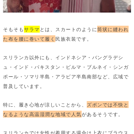
そもそも
サラマ
とは、スカートのように
筒状に縫われ
た布を腰に巻いて履く
民族衣装です。
スリランカ以外にも、インドネシア・バングラデシ
ュ・インド・パキスタン・ビルマ・ブルネイ・シンガ
ポール・ソマリ半島・アラビア半島南部など、広域で
普及しています。
特に、履き心地が涼しいことから、
ズボンでは不快と
なるような高温湿潤な地域で人気
があるそうです。
スリランカでは女性が着用する場合は上衣にブラウス