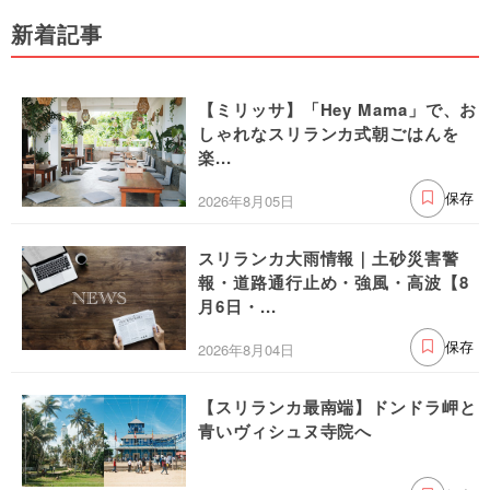
新着記事
【ミリッサ】「Hey Mama」で、お
しゃれなスリランカ式朝ごはんを
楽...
2026年8月05日
保存
スリランカ大雨情報｜土砂災害警
報・道路通行止め・強風・高波【8
月6日・...
2026年8月04日
保存
【スリランカ最南端】ドンドラ岬と
青いヴィシュヌ寺院へ