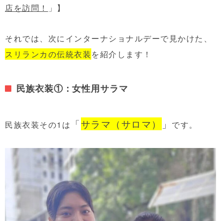
店を訪問！
」】
それでは、次にインターナショナルデーで見かけた、
スリランカの伝統衣装
を紹介します！
民族衣装①：女性用サラマ
「
サラマ（サロマ）
」
民族衣装その1は
です。