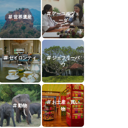
アーユルヴェ
世界遺産
ーダ
セイロンティ
ジェフリーバ
ー
ワ
お土産・買い
動物
物