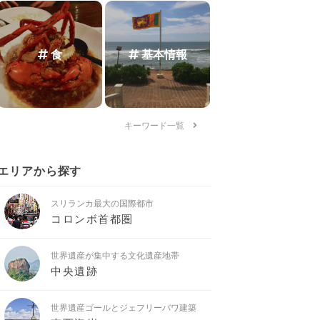
食
基本情報
キーワード一覧
エリアから探す
スリランカ最大の国際都市
コロンボ首都圏
世界遺産が集中する文化遺産地帯
中央遺跡
世界遺産ゴールとジェフリーバワ建築