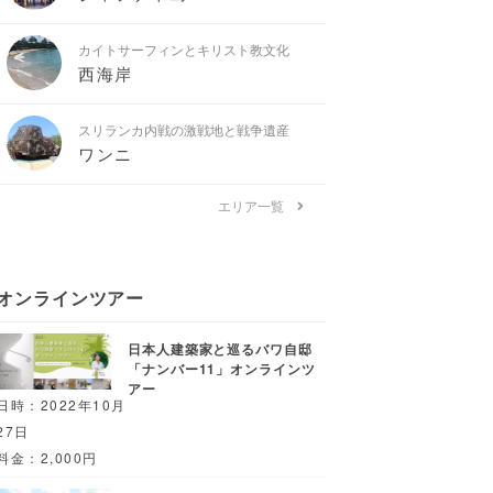
カイトサーフィンとキリスト教文化
西海岸
スリランカ内戦の激戦地と戦争遺産
ワンニ
エリア一覧
オンラインツアー
日本人建築家と巡るバワ自邸
「ナンバー11」オンラインツ
アー
日時：2022年10月
27日
料金：2,000円