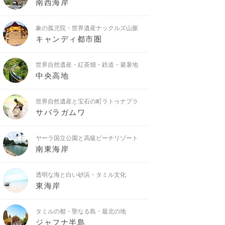
南西海岸
象の孤児院・世界遺産ナックルズ山脈
キャンディ都市圏
世界自然遺産・紅茶畑・鉄道・避暑地
中央高地
世界自然遺産と宝石の町ラトゥナプラ
サバラガムワ
ヤーラ国立公園と高級ビーチリゾート
南東海岸
透明な海と白い砂浜・タミル文化
東海岸
タミルの都・聖なる島・最北の地
ジャフナ半島